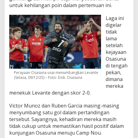
untuk kehilangan poin dalam pertemuan ini.
Laga ini
digelar
tidak
lama
setelah
kejayaan
Osasuna
di tengah
pekan,
Perayaan Osasuna usai menumbangkan Levante
(Selasa, 09/12/25) – Foto: Dok. Osasuna
dimana
mereka
menekuk Levante dengan skor 2-0.
Victor Munoz dan Ruben Garcia masing-masing
menyumbang satu gol dalam pertandingan
tersebut. Sayangnya, kehadiran mereka masih
tidak cukup untuk memastikan hasil positif dalam
kunjungan Osasuna menuju Camp Nou.