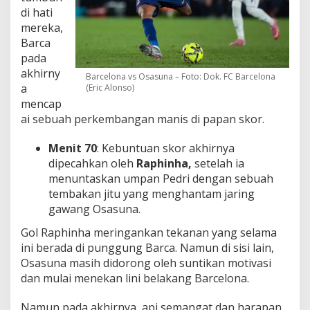
di hati
mereka,
Barca
pada
akhirny
Barcelona vs Osasuna – Foto: Dok. FC Barcelona
a
(Eric Alonso)
mencap
ai sebuah perkembangan manis di papan skor.
Menit 70
: Kebuntuan skor akhirnya
dipecahkan oleh
Raphinha,
setelah ia
menuntaskan umpan Pedri dengan sebuah
tembakan jitu yang menghantam jaring
gawang Osasuna.
Gol Raphinha meringankan tekanan yang selama
ini berada di punggung Barca. Namun di sisi lain,
Osasuna masih didorong oleh suntikan motivasi
dan mulai menekan lini belakang Barcelona.
Namun pada akhirnya, api semangat dan harapan