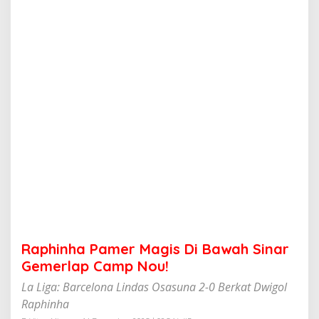
m
e
r
M
a
g
i
s
D
i
B
a
w
a
h
S
i
n
a
Raphinha Pamer Magis Di Bawah Sinar
r
G
Gemerlap Camp Nou!
e
La Liga: Barcelona Lindas Osasuna 2-0 Berkat Dwigol
m
e
Raphinha
r