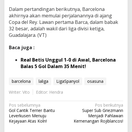
Dalam pertandingan berikutnya, Barcelona
akhirnya akan memulai perjalanannya di ajang
Copa del Rey. Lawan pertama Barca, dalam babak
32 besar, adalah wakil dari liga divisi ketiga,
Guadalajara. (VT)
Baca juga :
Real Betis Unggul 1-0 di Awal, Barcelona
Balas 5 Gol Dalam 35 Menit!
barcelona
laliga
LigaSpanyol
osasuna
Writer: Vito
Editor: Hendra
N
Pos sebelumnya
Pos berikutnya
Gol Cantik Terrier Bantu
Super Sub Griezmann
a
Leverkusen Menuju
Menjadi Pahlawan
v
Kejayaan Atas Koln!
Kemenangan Rojiblancos!
i