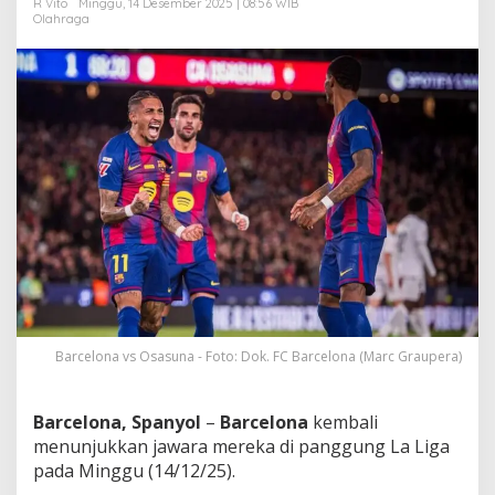
R Vito
Minggu, 14 Desember 2025 | 08:56 WIB
l
Olahraga
a
p
C
a
m
p
N
o
u
!
Barcelona vs Osasuna - Foto: Dok. FC Barcelona (Marc Graupera)
Barcelona, Spanyol
–
Barcelona
kembali
menunjukkan jawara mereka di panggung La Liga
pada Minggu (14/12/25).