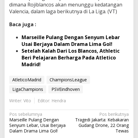
dimana Rojiblancos akan menunggu kedatangan
Valencia, dalam laga berikutnya di La Liga. (VT)
Baca juga :
Marseille Pulang Dengan Senyum Lebar
Usai Berjaya Dalam Drama Lima Gol!
Setelah Kalah Dari Los Blancos, Athletic
Beri Pelajaran Berharga Pada Atletico
Madrid!
AtleticoMadrid
ChampionsLeague
LigaChampions
PSVEindhoven
Writer: Vito
Editor: Hendra
N
Pos sebelumnya
Pos berikutnya
Marseille Pulang Dengan
Tragedi Jakarta: Kebakaran
a
Senyum Lebar, Usai Berjaya
Gudang Drone, 22 Orang
v
Dalam Drama Lima Gol!
Tewas