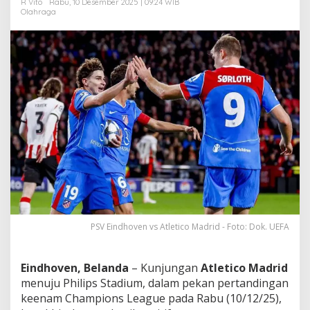
R Vito
Rabu, 10 Desember 2025 | 09:24 WIB
B
Olahraga
e
l
a
n
d
a
D
e
n
g
a
n
N
a
f
a
s
PSV Eindhoven vs Atletico Madrid - Foto: Dok. UEFA
L
e
g
Eindhoven, Belanda
– Kunjungan
Atletico Madrid
a
!
menuju Philips Stadium, dalam pekan pertandingan
keenam Champions League pada Rabu (10/12/25),