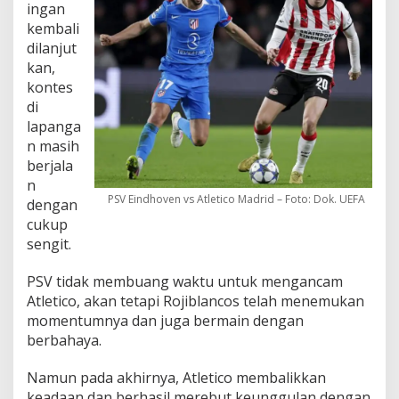
ingan
kembali
dilanjut
kan,
kontes
di
lapanga
n masih
berjala
n
PSV Eindhoven vs Atletico Madrid – Foto: Dok. UEFA
dengan
cukup
sengit.
PSV tidak membuang waktu untuk mengancam
Atletico, akan tetapi Rojiblancos telah menemukan
momentumnya dan juga bermain dengan
berbahaya.
Namun pada akhirnya, Atletico membalikkan
keadaan dan berhasil merebut keunggulan dengan