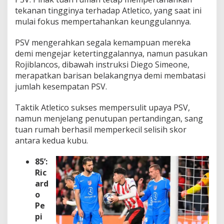
tekanan tingginya terhadap Atletico, yang saat ini
mulai fokus mempertahankan keunggulannya.
PSV mengerahkan segala kemampuan mereka
demi mengejar ketertinggalannya, namun pasukan
Rojiblancos, dibawah instruksi Diego Simeone,
merapatkan barisan belakangnya demi membatasi
jumlah kesempatan PSV.
Taktik Atletico sukses mempersulit upaya PSV,
namun menjelang penutupan pertandingan, sang
tuan rumah berhasil memperkecil selisih skor
antara kedua kubu.
85’:
Ric
ard
o
Pe
pi