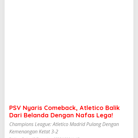
o
m
e
b
a
c
k
,
A
t
l
e
t
i
c
o
B
a
l
PSV Nyaris Comeback, Atletico Balik
i
k
Dari Belanda Dengan Nafas Lega!
D
Champions League: Atletico Madrid Pulang Dengan
a
r
Kemenangan Ketat 3-2
i