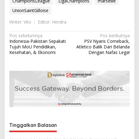
ChampionsLeague
LigaChampions
marseille
UnionSaintGilloise
Writer: Vito
Editor: Hendra
N
Pos sebelumnya
Pos berikutnya
Indonesia-Pakistan Sepakati
PSV Nyaris Comeback,
a
Tujuh MoU Pendidikan,
Atletico Balik Dari Belanda
v
Kesehatan, & Ekonomi
Dengan Nafas Lega!
i
g
a
s
i
p
o
s
Tinggalkan Balasan