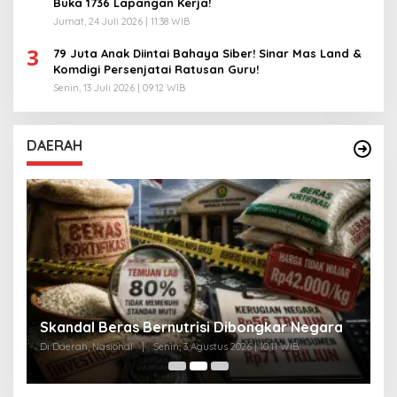
Buka 1736 Lapangan Kerja!
Jumat, 24 Juli 2026 | 11:38 WIB
3
79 Juta Anak Diintai Bahaya Siber! Sinar Mas Land &
Komdigi Persenjatai Ratusan Guru!
Senin, 13 Juli 2026 | 09:12 WIB
DAERAH
A
Skandal Beras Bernutrisi Dibongkar Negara
T
Di Daerah, Nasional
|
Senin, 3 Agustus 2026 | 10:11 WIB
Di