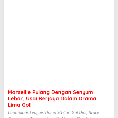
u
l
a
n
g
D
e
n
g
a
n
S
e
n
y
u
m
L
e
Marseille Pulang Dengan Senyum
b
a
Lebar, Usai Berjaya Dalam Drama
r
Lima Gol!
,
U
Champions League: Union SG Curi Gol Dini, Brace
s