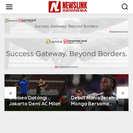
L
e
w
a
t
i
k
e
k
o
n
t
e
n
«
»
Chelsea Datangi
Debut Manis Jeremy
Jakarta Demi AC Milan
Monga Bersama
Manchester City