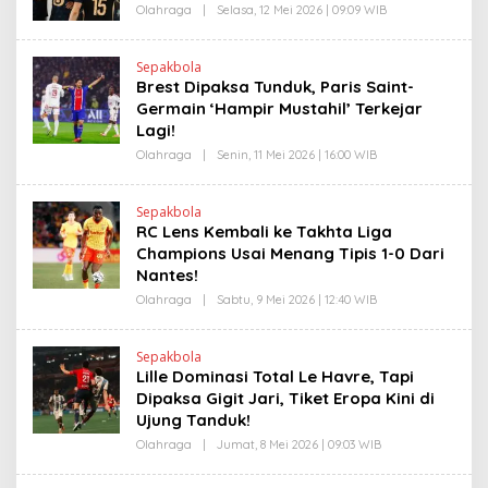
K
R
Olahraga
|
Selasa, 12 Mei 2026 | 09:09 WIB
O
A
L
N
E
E
H
Sepakbola
W
H
Brest Dipaksa Tunduk, Paris Saint-
S
E
L
N
Germain ‘Hampir Mustahil’ Terkejar
I
D
Lagi!
N
R
K
A
Olahraga
|
Senin, 11 Mei 2026 | 16:00 WIB
O
N
L
E
E
W
H
S
Sepakbola
H
L
RC Lens Kembali ke Takhta Liga
E
I
N
Champions Usai Menang Tipis 1-0 Dari
N
D
K
Nantes!
R
A
Olahraga
|
Sabtu, 9 Mei 2026 | 12:40 WIB
O
N
L
E
E
W
H
S
Sepakbola
H
L
Lille Dominasi Total Le Havre, Tapi
E
I
N
Dipaksa Gigit Jari, Tiket Eropa Kini di
N
D
K
Ujung Tanduk!
R
A
Olahraga
|
Jumat, 8 Mei 2026 | 09:03 WIB
O
N
L
E
E
W