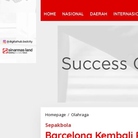
HOME
NASIONAL
DAERAH
INTERNASI
Homepage
/
Olahraga
B
a
Sepakbola
r
c
Barcelona Kembali
e