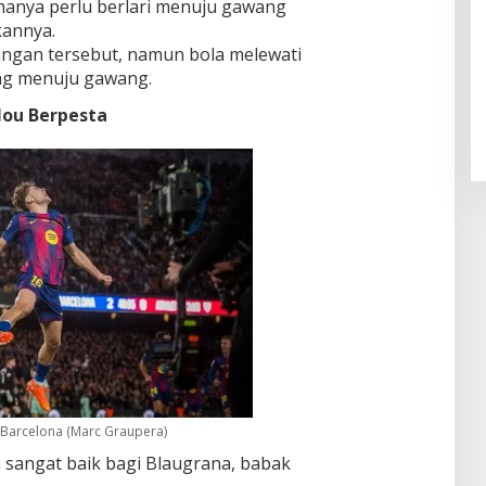
 hanya perlu berlari menuju gawang
kannya.
ngan tersebut, namun bola melewati
Pendaftaran Istana Dibuka,
ing menuju gawang.
Warga Berebut Kuota
Di Daerah, Nasional
|
Rabu, 5 Agustus 2026 |
Nou Berpesta
09:13 WIB
C Barcelona (Marc Graupera)
 sangat baik bagi Blaugrana, babak