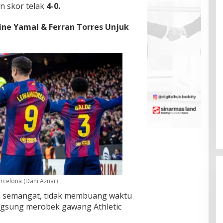
n skor telak
4-0.
ne Yamal & Ferran Torres Unjuk
arcelona (Dani Aznar)
h semangat, tidak membuang waktu
gsung merobek gawang Athletic