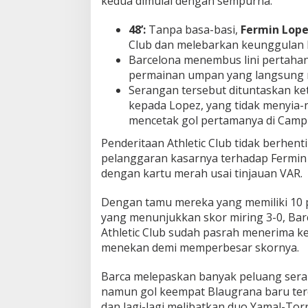
kedua dimulai dengan sempurna.
48’:
Tanpa basa-basi,
Fermin Lop
Club dan melebarkan keunggulan B
Barcelona menembus lini pertahan
permainan umpan yang langsung
Serangan tersebut dituntaskan ket
kepada Lopez, yang tidak menyia
mencetak gol pertamanya di Camp
Penderitaan Athletic Club tidak berhenti
pelanggaran kasarnya terhadap Fermin
dengan kartu merah usai tinjauan VAR.
Dengan tamu mereka yang memiliki 10 
yang menunjukkan skor miring 3-0, Bar
Athletic Club sudah pasrah menerima k
menekan demi memperbesar skornya.
Barca melepaskan banyak peluang sera
namun gol keempat Blaugrana baru ter
dan lagi-lagi melibatkan duo Yamal-Torr