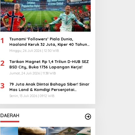
1
Tsunami ‘Followers’ Piala Dunia,
Haaland Keruk 32 Juta, Kiper 40 Tahun
Bikin Geger!
Minggu, 26 Juli 2026 | 12:50 WIB
2
Tarikan Magnet Rp 1,4 Triliun D-HUB SEZ
BSD City, Buka 1736 Lapangan Kerja!
Jumat, 24 Juli 2026 | 11:38 WIB
3
79 Juta Anak Diintai Bahaya Siber! Sinar
Mas Land & Komdigi Persenjatai
Ratusan Guru!
Senin, 13 Juli 2026 | 09:12 WIB
DAERAH