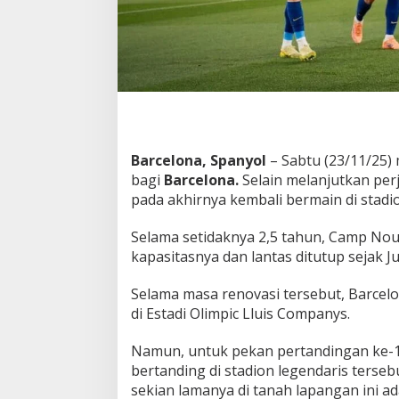
u
&
H
a
j
a
r
H
a
b
Barcelona, Spanyol
– Sabtu (23/11/25) 
i
bagi
Barcelona.
Selain melanjutkan per
s
pada akhirnya kembali bermain di stad
A
t
Selama setidaknya 2,5 tahun, Camp No
h
l
kapasitasnya dan lantas ditutup sejak Ju
e
t
Selama masa renovasi tersebut, Barce
i
di Estadi Olimpic Lluis Companys.
c
C
Namun, untuk pekan pertandingan ke-13
l
u
bertanding di stadion legendaris terse
b
sekian lamanya di tanah lapangan ini a
!