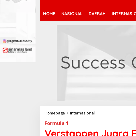
HOME
NASIONAL
DAERAH
INTERNASI
Homepage
/
Internasional
V
e
Formula 1
r
s
Verstappen Juara F
t