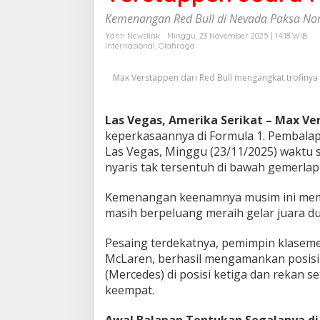
a
Kemenangan Red Bull di Nevada Paksa Norr
p
p
Yanti Newslink
Minggu, 23 November 2025 | 14:18 WIB
Internasional
,
Olahraga
e
n
J
Max Verstappen dari Red Bull mengangkat trofinya
u
a
r
Las Vegas, Amerika Serikat –
Max Ve
a
keperkasaannya di Formula 1. Pembalap 
F
Las Vegas, Minggu (23/11/2025) waktu
1
L
nyaris tak tersentuh di bawah gemerla
a
s
Kemenangan keenamnya musim ini mem
V
masih berpeluang meraih gelar juara dun
e
g
Pesaing terdekatnya, pemimpin klase
a
s
McLaren, berhasil mengamankan posisi 
!
(Mercedes) di posisi ketiga dan rekan s
keempat.
Awal Balapan Tentukan Segalanya di