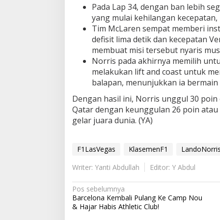
Pada Lap 34, dengan ban lebih sega
yang mulai kehilangan kecepatan,
Tim McLaren sempat memberi instr
defisit lima detik dan kecepatan Ve
membuat misi tersebut nyaris must
Norris pada akhirnya memilih unt
melakukan lift and coast untuk m
balapan, menunjukkan ia bermain
Dengan hasil ini, Norris unggul 30 poin da
Qatar dengan keunggulan 26 poin atau 
gelar juara dunia. (YA)
F1LasVegas
KlasemenF1
LandoNorri
Writer: Yanti Abdullah
Editor: Y Abdul
N
Pos sebelumnya
Barcelona Kembali Pulang Ke Camp Nou
a
& Hajar Habis Athletic Club!
v