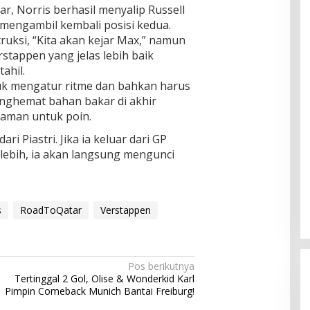
r, Norris berhasil menyalip Russell
 mengambil kembali posisi kedua.
uksi, “Kita akan kejar Max,” namun
rstappen yang jelas lebih baik
ahil.
uk mengatur ritme dan bahkan harus
enghemat bahan bakar di akhir
 aman untuk poin.
ri Piastri. Jika ia keluar dari GP
lebih, ia akan langsung mengunci
s
RoadToQatar
Verstappen
Pos berikutnya
Tertinggal 2 Gol, Olise & Wonderkid Karl
Pimpin Comeback Munich Bantai Freiburg!