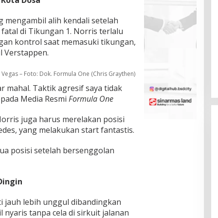
g mengambil alih kendali setelah
atal di Tikungan 1. Norris terlalu
gan kontrol saat memasuki tikungan,
l Verstappen.
 Vegas – Foto: Dok. Formula One (Chris Graythen)
r mahal. Taktik agresif saya tidak
 Kepada Media Resmi
Formula One
orris juga harus merelakan posisi
des, yang melakukan start fantastis.
dua posisi setelah bersenggolan
Dingin
kti jauh lebih unggul dibandingkan
 nyaris tanpa cela di sirkuit jalanan