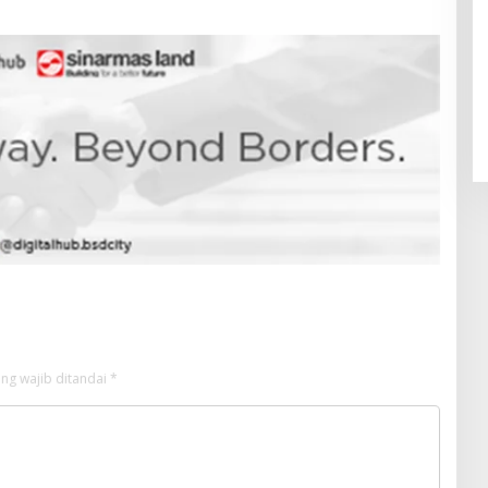
Pendaftaran Istana Dibuka,
Warga Berebut Kuota
Di Daerah, Nasional
|
Rabu, 5 Agustus 2026 |
09:13 WIB
ng wajib ditandai
*