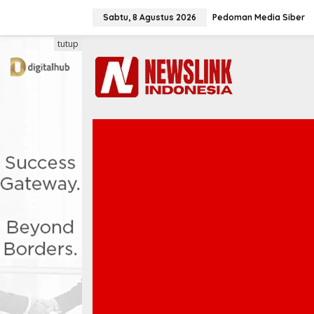
L
e
Sabtu, 8 Agustus 2026
Pedoman Media Siber
w
a
tutup
t
i
k
e
k
o
n
t
e
n