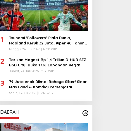
1
Tsunami ‘Followers’ Piala Dunia,
Haaland Keruk 32 Juta, Kiper 40 Tahun
Bikin Geger!
Minggu, 26 Juli 2026 | 12:50 WIB
2
Tarikan Magnet Rp 1,4 Triliun D-HUB SEZ
BSD City, Buka 1736 Lapangan Kerja!
Jumat, 24 Juli 2026 | 11:38 WIB
3
79 Juta Anak Diintai Bahaya Siber! Sinar
Mas Land & Komdigi Persenjatai
Ratusan Guru!
Senin, 13 Juli 2026 | 09:12 WIB
DAERAH