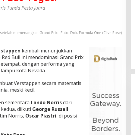
is Tunda Pesta Juara
 setelah memenangkan Grand Prix - Foto: Dok. Formula One (Clive Rose)
rstappen
kembali menunjukkan
Red Bull ini mendominasi Grand Prix
 setempat, dengan performa yang
p lampu kota Nevada.
buat Verstappen secara matematis
ia, meski kecil.
men sementara
Lando Norris
dari
kedua, diikuti
George Russell
etim Norris,
Oscar Piastri
, di posisi
 Kota Dosa