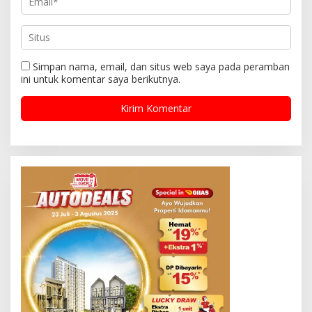
Simpan nama, email, dan situs web saya pada peramban
ini untuk komentar saya berikutnya.