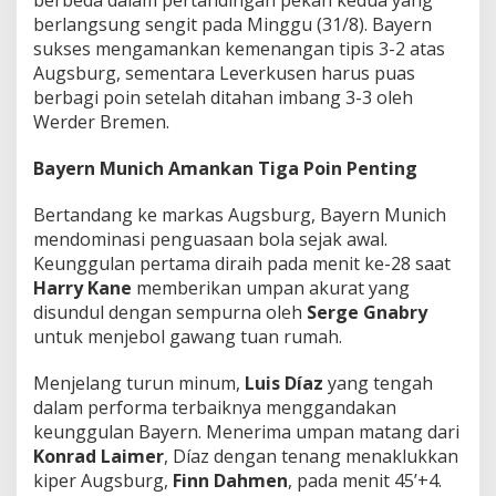
berbeda dalam pertandingan pekan kedua yang
S
berlangsung sengit pada Minggu (31/8). Bayern
e
sukses mengamankan kemenangan tipis 3-2 atas
n
g
Augsburg, sementara Leverkusen harus puas
i
berbagi poin setelah ditahan imbang 3-3 oleh
t
Werder Bremen.
Bayern Munich Amankan Tiga Poin Penting
Bertandang ke markas Augsburg, Bayern Munich
mendominasi penguasaan bola sejak awal.
Keunggulan pertama diraih pada menit ke-28 saat
Harry Kane
memberikan umpan akurat yang
disundul dengan sempurna oleh
Serge Gnabry
untuk menjebol gawang tuan rumah.
Menjelang turun minum,
Luis Díaz
yang tengah
dalam performa terbaiknya menggandakan
keunggulan Bayern. Menerima umpan matang dari
Konrad Laimer
, Díaz dengan tenang menaklukkan
kiper Augsburg,
Finn Dahmen
, pada menit 45’+4.