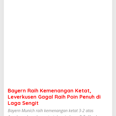
K
e
m
e
n
a
n
g
a
n
K
e
t
a
t
,
L
e
v
Bayern Raih Kemenangan Ketat,
e
r
Leverkusen Gagal Raih Poin Penuh di
k
Laga Sengit
u
s
Bayern Munich raih kemenangan ketat 3-2 atas
e