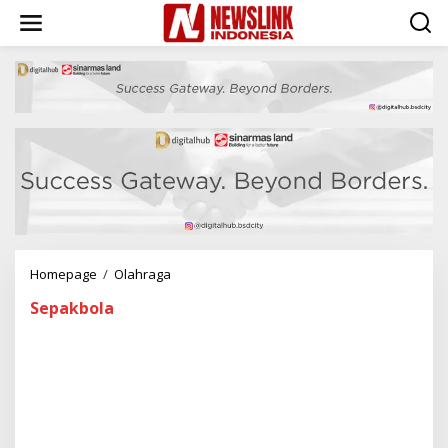
L
e
w
a
t
i
k
e
k
o
n
t
e
n
Homepage
/
Olahraga
B
a
Sepakbola
y
e
r
n
R
a
i
h