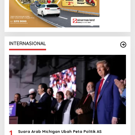
INTERNASIONAL
1
Suara Arab Michigan Ubah Peta Politik AS