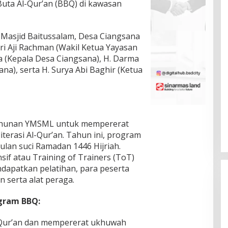
ta Al-Qur’an (BBQ) di kawasan
i Masjid Baitussalam, Desa Ciangsana
ri Aji Rachman (Wakil Ketua Yayasan
a (Kepala Desa Ciangsana), H. Darma
a), serta H. Surya Abi Baghir (Ketua
ahunan YMSML untuk mempererat
terasi Al-Qur’an. Tahun ini, program
lan suci Ramadan 1446 Hijriah.
if atau Training of Trainers (ToT)
ndapatkan pelatihan, para peserta
 serta alat peraga.
ogram BBQ:
-Qur’an dan mempererat ukhuwah