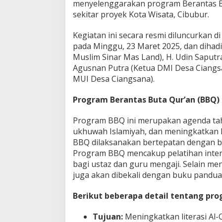
menyelenggarakan program Berantas Bu
sekitar proyek Kota Wisata, Cibubur.
Kegiatan ini secara resmi diluncurkan d
pada Minggu, 23 Maret 2025, dan dihadi
Muslim Sinar Mas Land), H. Udin Saputr
Agusnan Putra (Ketua DMI Desa Ciangsan
MUI Desa Ciangsana).
Program Berantas Buta Qur’an (BBQ)
Program BBQ ini merupakan agenda t
ukhuwah Islamiyah, dan meningkatkan li
BBQ dilaksanakan bertepatan dengan bu
Program BBQ mencakup pelatihan intens
bagi ustaz dan guru mengaji. Selain me
juga akan dibekali dengan buku panduan
Berikut beberapa detail tentang pr
Tujuan:
Meningkatkan literasi Al