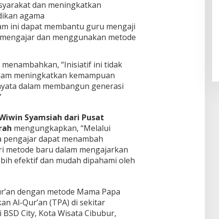
yarakat dan meningkatkan
dikan agama
m ini dapat membantu guru mengaji
Pendaftaran Istana Dibuka,
Warga Berebut Kuota
mengajar dan menggunakan metode
Di Daerah, Nasional
|
Rabu, 5 Agustus 2026 |
09:13 WIB
menambahkan, “Inisiatif ini tidak
alam meningkatkan kemampuan
h nyata dalam membangun generasi
”
Wiwin Syamsiah dari Pusat
rah
mengungkapkan, “Melalui
ga pengajar dapat menambah
ri metode baru dalam mengajarkan
bih efektif dan mudah dipahami oleh
Qur’an dengan metode Mama Papa
an Al-Qur’an (TPA) di sekitar
 BSD City, Kota Wisata Cibubur,