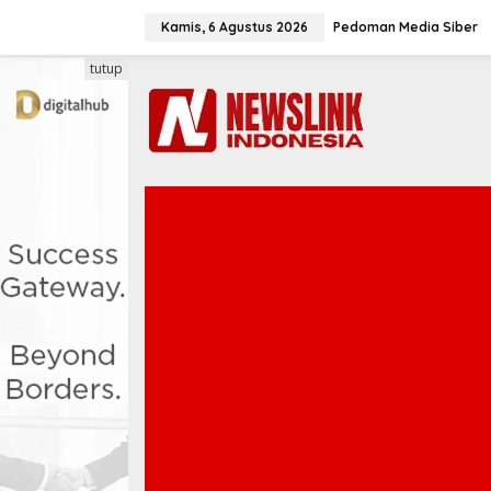
L
e
Kamis, 6 Agustus 2026
Pedoman Media Siber
w
a
tutup
t
i
k
e
k
o
n
t
e
n