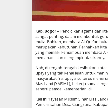
u
r
'
a
n
D
e
Kab. Bogor
– Pendidikan agama dan lite
n
sangat penting, dalam membentuk gene
g
mulia. Bahkan, membaca Al-Qur’an buka
a
merupakan kebutuhan. Pernahkah kit
n
C
yang memiliki kemampuan membaca Al-Q
e
memahami dan mengimplentasikannya da
p
a
Nah, di tengah-tengah kesibukan kota s
t
upaya yang tak kenal lelah untuk mening
!
masyarakat. Ya, upaya itu terus meneru
Mas Land (YMSML), bekerja sama deng
seperti pemda, kementerian, dll.
Kali ini Yayasan Muslim Sinar Mas Lan
Pemerintahan Desa Ciangsana, Kabupa