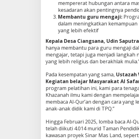
mempererat hubungan antara mas
kesadaran akan pentingnya pendi
Membantu guru mengaji:
Progra
dalam meningkatkan kemampuan 
yang lebih efektif
Kepala Desa Ciangsana, Udin Saputra
hanya membantu para guru mengaji d
mengajar, tetapi juga menjadi langka
yang lebih religius dan berakhlak mulia.
Pada kesempatan yang sama,
Ustazah 
Kegiatan belajar Masyarakat Al Safa
program pelatihan ini, kami para tena
Khazanah ilmu kami dengan mempelaja
membaca Al-Qur’an dengan cara yang le
anak-anak didik kami di TPQ.”
Hingga Februari 2025, lomba baca Al-
telah diikuti 4.014 murid Taman Pendidik
kawasan proyek Sinar Mas Land, seperti