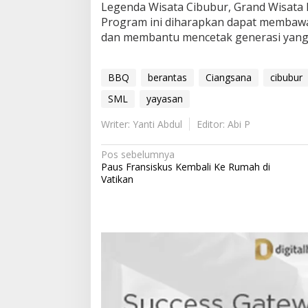
Legenda Wisata Cibubur, Grand Wisata B
Program ini diharapkan dapat membawa
dan membantu mencetak generasi yang 
BBQ
berantas
Ciangsana
cibubur
SML
yayasan
Writer: Yanti Abdul
Editor: Abi P
N
Pos sebelumnya
Paus Fransiskus Kembali Ke Rumah di
a
Vatikan
v
i
g
a
s
i