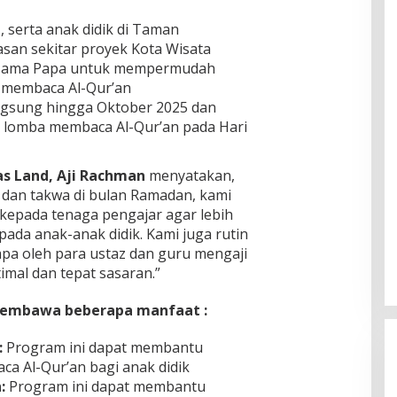
 serta anak didik di Taman
asan sekitar proyek Kota Wisata
ama Papa untuk mempermudah
a membaca Al-Qur’an
gsung hingga Oktober 2025 dan
k lomba membaca Al-Qur’an pada Hari
as Land, Aji Rachman
menyatakan,
dan takwa di bulan Ramadan, kami
pada tenaga pengajar agar lebih
pada anak-anak didik. Kami juga rutin
 oleh para ustaz dan guru mengaji
mal dan tepat sasaran.”
membawa beberapa manfaat :
:
Program ini dapat membantu
 Al-Qur’an bagi anak didik
:
Program ini dapat membantu