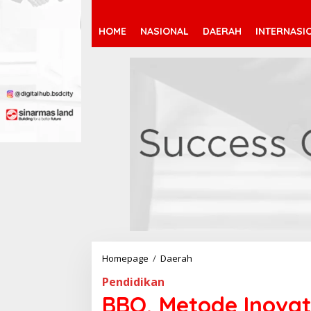
HOME
NASIONAL
DAERAH
INTERNASI
Homepage
/
Daerah
B
B
Pendidikan
Q
,
BBQ, Metode Inovat
M