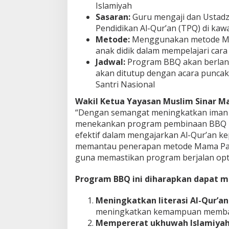
Islamiyah
Sasaran:
Guru mengaji dan Ustadz,
Pendidikan Al-Qur’an (TPQ) di kaw
Metode:
Menggunakan metode M
anak didik dalam mempelajari car
Jadwal:
Program BBQ akan berlan
akan ditutup dengan acara punca
Santri Nasional
Wakil Ketua Yayasan Muslim Sinar M
“Dengan semangat meningkatkan iman 
menekankan program pembinaan BBQ ke
efektif dalam mengajarkan Al-Qur’an ke
memantau penerapan metode Mama Papa
guna memastikan program berjalan opti
Program BBQ ini diharapkan dapat 
Meningkatkan literasi Al-Qur’an
meningkatkan kemampuan membaca
Mempererat ukhuwah Islamiyah