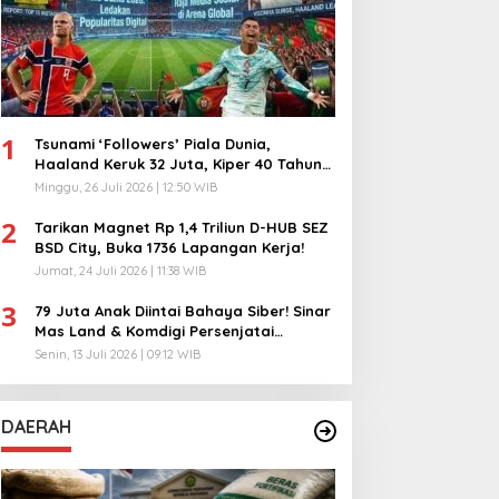
1
Tsunami ‘Followers’ Piala Dunia,
Haaland Keruk 32 Juta, Kiper 40 Tahun
Bikin Geger!
Minggu, 26 Juli 2026 | 12:50 WIB
2
Tarikan Magnet Rp 1,4 Triliun D-HUB SEZ
BSD City, Buka 1736 Lapangan Kerja!
Jumat, 24 Juli 2026 | 11:38 WIB
3
79 Juta Anak Diintai Bahaya Siber! Sinar
Mas Land & Komdigi Persenjatai
Ratusan Guru!
Senin, 13 Juli 2026 | 09:12 WIB
DAERAH