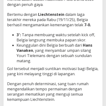
o
dengan penuh gaya.
m
i
Bertemu dengan
Liechtenstein
dalam laga
n
terakhir mereka pada Rabu (19/11/25), Belgia
a
n
berhasil mengamankan kemenangan telak
7-0.
!
3′:
Tanpa membuang waktu setelah kick off,
Belgia langsung membuka papan skor.
Keunggulan dini Belgia berbuah dari
Hans
Vanaken
, yang menyambar umpan silang
Youri Tielemans dengan sebuah sundulan
matang.
Gol tersebut menjadi suntikan motivasi bagi Belgia,
yang kini melayang tinggi di lapangan.
Dengan penuh determinasi, sang tuan rumah
mengendalikan tempo permainan dengan
serangan mematikan yang menguji semua
kemampuan Liechtenstein.