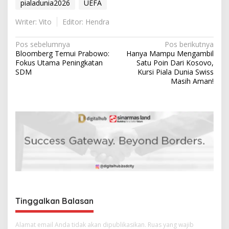
pialadunia2026
UEFA
Writer: Vito
Editor: Hendra
N
Pos sebelumnya
Pos berikutnya
Bloomberg Temui Prabowo:
Hanya Mampu Mengambil
a
Fokus Utama Peningkatan
Satu Poin Dari Kosovo,
v
SDM
Kursi Piala Dunia Swiss
Masih Aman!
i
g
a
s
i
p
o
s
Tinggalkan Balasan
Alamat email Anda tidak akan dipublikasikan.
Ruas yang wajib