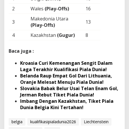
2
Wales
(Play-Offs)
16
Makedonia Utara
3
13
(Play-Offs)
4
Kazakhstan
(Gugur)
8
5
Liechtenstein
(Gugur)
0
Baca juga :
Kroasia Curi Kemenangan Sengit Dalam
Laga Terakhir Kualifikasi Piala Dunia!
Belanda Raup Empat Gol Dari Lithuania,
Oranje Melesat Menuju Piala Dunia!
Slovakia Babak Belur Usai Telan Enam Gol,
Jerman Rebut Tiket Piala Dunia!
Imbang Dengan Kazakhstan, Tiket Piala
Dunia Belgia Kini Tertahan!
belgia
kualifikasipialadunia2026
Liechtenstein