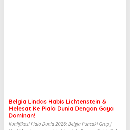
a
s
H
a
b
i
s
L
i
c
h
t
e
n
s
t
e
i
n
Belgia Lindas Habis Lichtenstein &
&
M
Melesat Ke Piala Dunia Dengan Gaya
e
Dominan!
l
e
Kualifikasi Piala Dunia 2026: Belgia Puncaki Grup J
s