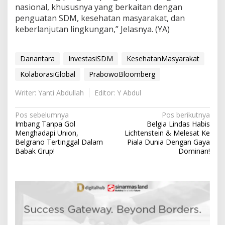
nasional, khususnya yang berkaitan dengan
penguatan SDM, kesehatan masyarakat, dan
keberlanjutan lingkungan,” Jelasnya. (YA)
Danantara
InvestasiSDM
KesehatanMasyarakat
KolaborasiGlobal
PrabowoBloomberg
Writer: Yanti Abdullah
Editor: Y Abdul
N
Pos sebelumnya
Pos berikutnya
Imbang Tanpa Gol
Belgia Lindas Habis
a
Menghadapi Union,
Lichtenstein & Melesat Ke
v
Belgrano Tertinggal Dalam
Piala Dunia Dengan Gaya
Babak Grup!
Dominan!
i
g
a
s
i