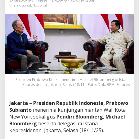
Yanti Newslink
Selasa, 18 November 2025 | 19:34 WIB
i
Internasional
,
Nasional
n
g
k
a
t
a
n
S
D
M
Presiden Prabowo Ketika menerima Michael Bloomberg di Istana
Kepresidenan, Jakarta, Selasa 18/11 - Foto: Dok. BPMI Setpres
Jakarta
–
Presiden Republik Indonesia, Prabowo
Subianto
menerima kunjungan mantan Wali Kota
New York sekaligus
Pendiri Bloomberg
,
Michael
Bloomberg
beserta delegasi di Istana
Kepresidenan, Jakarta, Selasa (18/11/25).