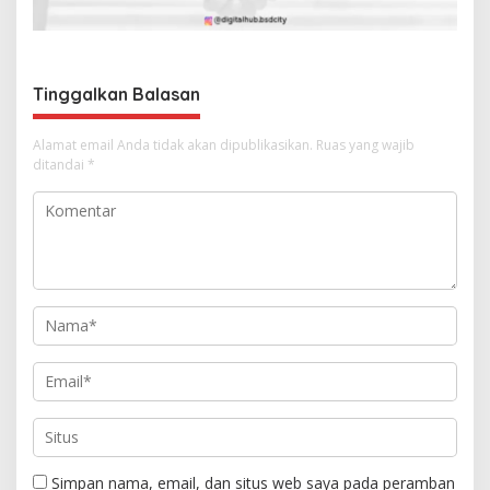
p
o
s
Tinggalkan Balasan
Alamat email Anda tidak akan dipublikasikan.
Ruas yang wajib
ditandai
*
Simpan nama, email, dan situs web saya pada peramban