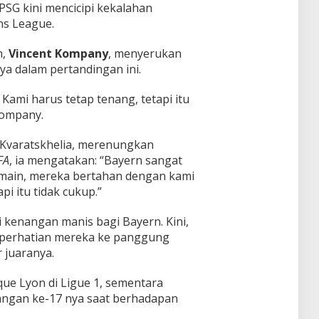
, PSG kini mencicipi kekalahan
s League.
n,
Vincent Kompany
, menyerukan
 dalam pertandingan ini.
ami harus tetap tenang, tetapi itu
Kompany.
 Kvaratskhelia, merenungkan
FA
, ia mengatakan: “Bayern sangat
emain, mereka bertahan dengan kami
i itu tidak cukup.”
i kenangan manis bagi Bayern. Kini,
 perhatian mereka ke panggung
 juaranya.
ue Lyon di Ligue 1, sementara
ngan ke-17 nya saat berhadapan