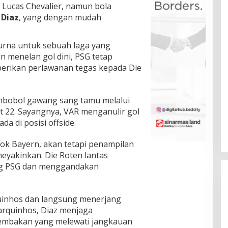
 Lucas Chevalier, namun bola
 Diaz
, yang dengan mudah
rna untuk sebuah laga yang
n menelan gol dini, PSG tetap
rikan perlawanan tegas kepada Die
mbobol gawang sang tamu melalui
22. Sayangnya, VAR menganulir gol
a di posisi offside.
 Bayern, akan tetapi penampilan
eyakinkan. Die Roten lantas
ng PSG dan menggandakan
uinhos dan langsung menerjang
rquinhos, Diaz menjaga
embakan yang melewati jangkauan