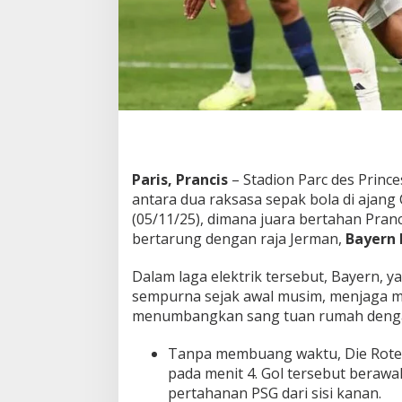
n
i
c
h
T
e
t
a
p
M
e
Paris, Prancis
– Stadion Parc des Prin
n
antara dua raksasa sepak bola di ajan
a
(05/11/25), dimana juara bertahan Pran
k
bertarung dengan raja Jerman,
Bayern
l
u
k
Dalam laga elektrik tersebut, Bayern, y
k
sempurna sejak awal musim, menjaga 
a
menumbangkan sang tuan rumah denga
n
P
Tanpa membuang waktu, Die Rot
S
G
pada menit 4. Gol tersebut berawa
!
pertahanan PSG dari sisi kanan.