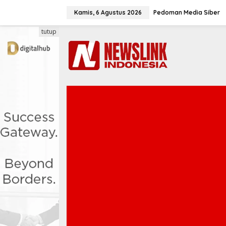
L
e
Kamis, 6 Agustus 2026
Pedoman Media Siber
w
a
tutup
t
i
k
e
k
o
n
t
e
n