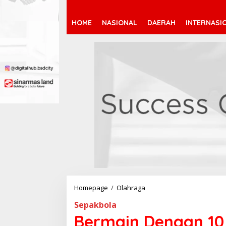
HOME
NASIONAL
DAERAH
INTERNASI
Homepage
/
Olahraga
B
e
Sepakbola
r
m
Bermain Dengan 10
a