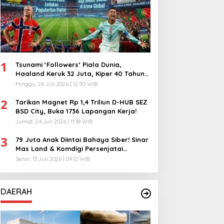
1
Tsunami ‘Followers’ Piala Dunia,
Haaland Keruk 32 Juta, Kiper 40 Tahun
Bikin Geger!
Minggu, 26 Juli 2026 | 12:50 WIB
2
Tarikan Magnet Rp 1,4 Triliun D-HUB SEZ
BSD City, Buka 1736 Lapangan Kerja!
Jumat, 24 Juli 2026 | 11:38 WIB
3
79 Juta Anak Diintai Bahaya Siber! Sinar
Mas Land & Komdigi Persenjatai
Ratusan Guru!
Senin, 13 Juli 2026 | 09:12 WIB
DAERAH