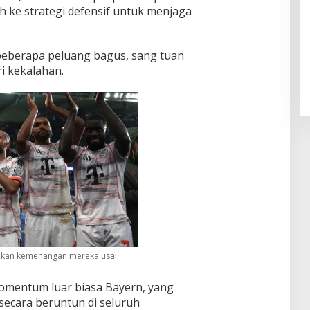
h ke strategi defensif untuk menjaga
Pendaftaran Istana Dibuka,
Warga Berebut Kuota
beberapa peluang bagus, sang tuan
Di Daerah, Nasional
|
Rabu, 5 Agustus 2026 |
i kekalahan.
09:13 WIB
akan kemenangan mereka usai
momentum luar biasa Bayern, yang
secara beruntun di seluruh