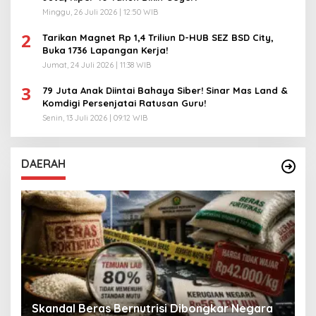
Minggu, 26 Juli 2026 | 12:50 WIB
2
Tarikan Magnet Rp 1,4 Triliun D-HUB SEZ BSD City,
Buka 1736 Lapangan Kerja!
Jumat, 24 Juli 2026 | 11:38 WIB
3
79 Juta Anak Diintai Bahaya Siber! Sinar Mas Land &
Komdigi Persenjatai Ratusan Guru!
Senin, 13 Juli 2026 | 09:12 WIB
DAERAH
A
Skandal Beras Bernutrisi Dibongkar Negara
T