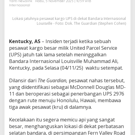
Yanti Newslink
Rabu, 5 November 2025 | 10:59 WIB
N
Internasional
a
s
Lokasi jatuhnya pesawat kargo UPS di dekat Bandara Internasional
i
Louisville - Foto: Dok. The Guardian (Stephen Cohen)
b
3
K
r
Kentucky, AS
– Insiden terjadi ketika sebuah
u
pesawat kargo besar milik United Parcel Service
J
(UPS) jatuh tak lama setelah meninggalkan
a
Bandara Internasional Louisville Muhammad Ali,
d
Kentucky, pada Selasa (04/11/25) waktu setempat.
i
M
i
Dilansir dari
The Guardian,
pesawat nahas tersebut,
s
yang diidentifikasi sebagai McDonnell Douglas MD-
t
11 dan beroperasi sebagai penerbangan UPS 2976
e
dengan rute menuju Honolulu, Hawaii, membawa
r
i
tiga awak pesawat (kru) di dalamnya.
Kecelakaan itu segera memicu api yang sangat
besar, menghanguskan lokasi di dekat perbatasan
selatan bandara, di persimpangan Fern Valley Road