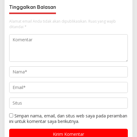
s
Tinggalkan Balasan
Alamat email Anda tidak akan dipublikasikan.
Ruas yang wajib
ditandai
*
Simpan nama, email, dan situs web saya pada peramban
ini untuk komentar saya berikutnya.