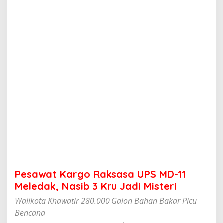
g
o
R
a
k
s
a
s
a
U
P
S
M
D
-
1
1
M
e
Pesawat Kargo Raksasa UPS MD-11
l
e
Meledak, Nasib 3 Kru Jadi Misteri
d
Walikota Khawatir 280.000 Galon Bahan Bakar Picu
a
k
Bencana
,