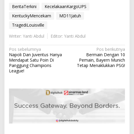
BeritaTerkini
KecelakaanKargoUPS
KentuckyMencekam
MD11Jatuh
TragediLouisville
Writer: Yanti Abdul
Editor: Yanti Abdul
N
Pos sebelumnya
Pos berikutnya
Napoli Dan Juventus Hanya
Bermain Dengan 10
a
Mendapat Satu Poin Di
Pemain, Bayern Munich
v
Panggung Champions
Tetap Menaklukkan PSG!
League!
i
g
a
s
i
p
o