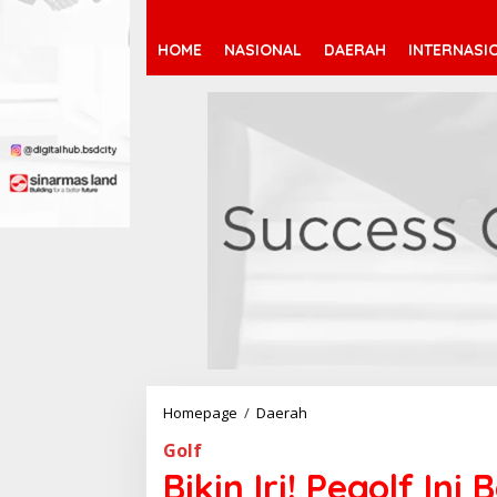
HOME
NASIONAL
DAERAH
INTERNASI
Homepage
/
Daerah
B
i
Golf
k
i
Bikin Iri! Pegolf Ini
n