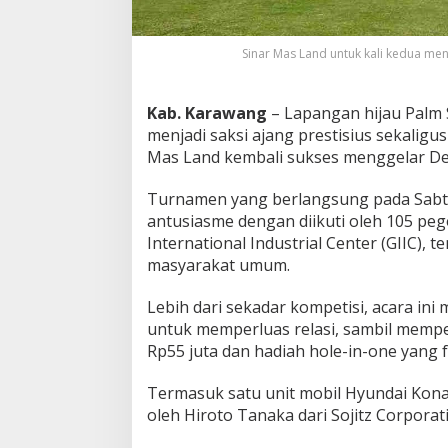
b
i
l
Sinar Mas Land untuk kali kedua me
L
i
s
Kab. Karawang
– Lapangan hijau Palm S
t
menjadi saksi ajang prestisius sekaligus
r
Mas Land kembali sukses menggelar De
i
k
S
Turnamen yang berlangsung pada Sabtu
e
antusiasme dengan diikuti oleh 105 peg
t
International Industrial Center (GIIC), 
e
masyarakat umum.
l
a
h
Lebih dari sekadar kompetisi, acara in
H
untuk memperluas relasi, sambil memper
o
Rp55 juta dan hadiah hole-in-one yang f
l
e
Termasuk satu unit mobil Hyundai Kona 
-
i
oleh Hiroto Tanaka dari Sojitz Corporat
n
-