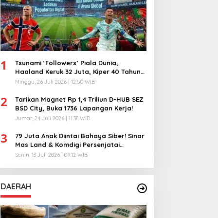
1
Tsunami ‘Followers’ Piala Dunia,
Haaland Keruk 32 Juta, Kiper 40 Tahun
Bikin Geger!
Minggu, 26 Juli 2026 | 12:50 WIB
2
Tarikan Magnet Rp 1,4 Triliun D-HUB SEZ
BSD City, Buka 1736 Lapangan Kerja!
Jumat, 24 Juli 2026 | 11:38 WIB
3
79 Juta Anak Diintai Bahaya Siber! Sinar
Mas Land & Komdigi Persenjatai
Ratusan Guru!
Senin, 13 Juli 2026 | 09:12 WIB
DAERAH