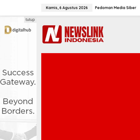
L
e
Kamis, 6 Agustus 2026
Pedoman Media Siber
w
a
tutup
t
i
k
e
k
o
n
t
e
n