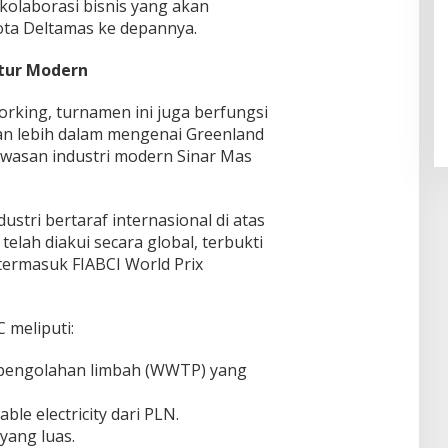
kolaborasi bisnis yang akan
a Deltamas ke depannya.
Pendaftaran Istana Dibuka,
ktur Modern
Warga Berebut Kuota
Di Daerah, Nasional
|
Rabu, 5 Agustus 2026 |
orking, turnamen ini juga berfungsi
09:13 WIB
n lebih dalam mengenai Greenland
 kawasan industri modern Sinar Mas
stri bertaraf internasional di atas
telah diakui secara global, terbukti
termasuk FIABCI World Prix
 meliputi:
n pengolahan limbah (WWTP) yang
ble electricity dari PLN.
 yang luas.