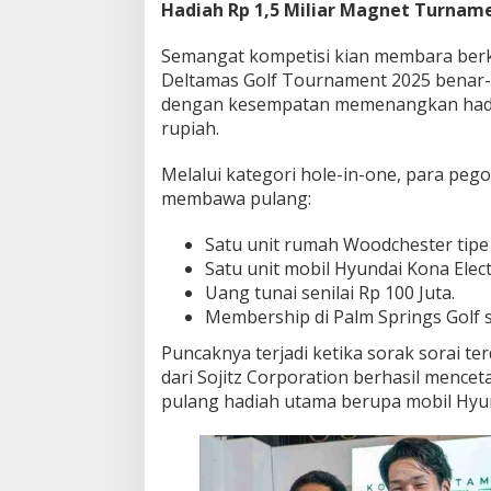
Hadiah Rp 1,5 Miliar Magnet Turnam
O
n
Semangat kompetisi kian membara berka
e
Deltamas Golf Tournament 2025 benar
d
i
dengan kesempatan memenangkan hadia
P
rupiah.
a
l
Melalui kategori hole-in-one, para peg
m
membawa pulang:
S
p
r
Satu unit rumah Woodchester tipe 6
i
Satu unit mobil Hyundai Kona Electr
n
Uang tunai senilai Rp 100 Juta.
g
Membership di Palm Springs Golf 
s
Puncaknya terjadi ketika sorak sorai te
dari Sojitz Corporation berhasil menc
pulang hadiah utama berupa mobil Hyund