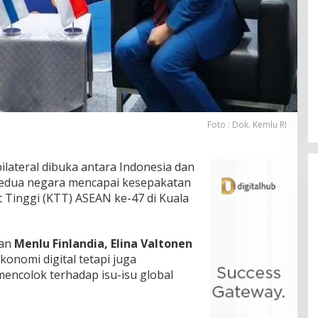
Foto : Dok. Kemlu RI
lateral dibuka antara Indonesia dan
 kedua negara mencapai kesepakatan
at Tinggi (KTT) ASEAN ke-47 di Kuala
an
Menlu Finlandia,
Elina Valtonen
onomi digital tetapi juga
ncolok terhadap isu-isu global