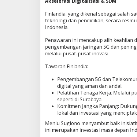
Akselerasi Digitalisasi & SDM
P
e
Finlandia, yang dikenal sebagai salah s
n
teknologi dan pendidikan, secara resmi
d
Indonesia.
i
d
i
Penawaran ini mencakup alih keahlian d
k
pengembangan jaringan 5G dan pening
a
melalui pusat-pusat inovasi.
n
S
Tawaran Finlandia:
D
M
Pengembangan 5G dan Telekomunik
digital yang aman dan andal.
Pelatihan Tenaga Kerja: Melalui p
seperti di Surabaya.
Komitmen Jangka Panjang: Dukun
lokal dan investasi yang mencipta
Menlu Sugiono menyambut baik inisiati
ini merupakan investasi masa depan Ind