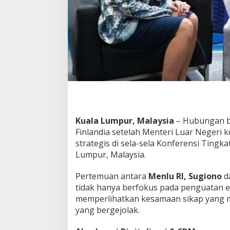
i
:
F
o
k
u
s
T
r
a
n
s
f
Kuala Lumpur, Malaysia
– Hubungan bi
e
Finlandia setelah Menteri Luar Negeri
r
strategis di sela-sela Konferensi Tingk
T
Lumpur, Malaysia.
e
k
n
Pertemuan antara
Menlu RI, Sugiono
d
o
tidak hanya berfokus pada penguatan ek
l
memperlihatkan kesamaan sikap yang me
o
yang bergejolak.
g
i
&