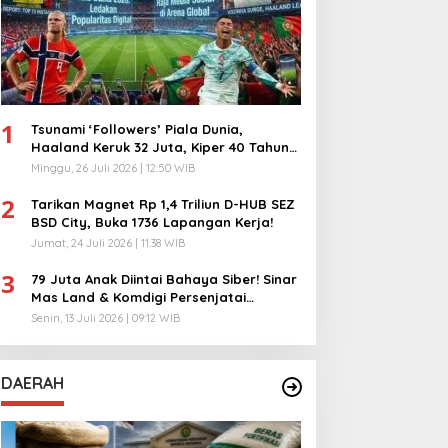
1
Tsunami ‘Followers’ Piala Dunia,
Haaland Keruk 32 Juta, Kiper 40 Tahun
Bikin Geger!
Minggu, 26 Juli 2026 | 12:50 WIB
2
Tarikan Magnet Rp 1,4 Triliun D-HUB SEZ
BSD City, Buka 1736 Lapangan Kerja!
Jumat, 24 Juli 2026 | 11:38 WIB
3
79 Juta Anak Diintai Bahaya Siber! Sinar
Mas Land & Komdigi Persenjatai
Ratusan Guru!
Senin, 13 Juli 2026 | 09:12 WIB
DAERAH