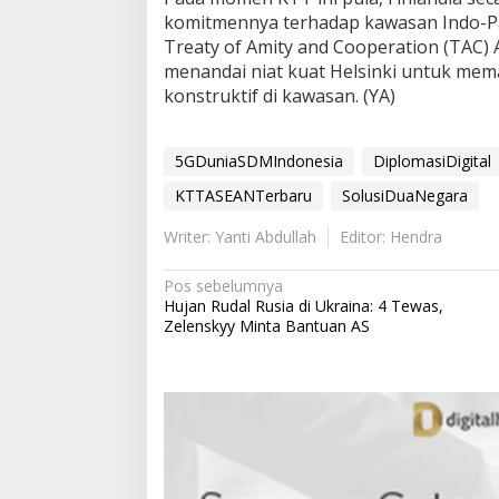
komitmennya terhadap kawasan Indo-P
Treaty of Amity and Cooperation (TAC)
menandai niat kuat Helsinki untuk mema
konstruktif di kawasan. (YA)
5GDuniaSDMIndonesia
DiplomasiDigital
KTTASEANTerbaru
SolusiDuaNegara
Writer: Yanti Abdullah
Editor: Hendra
N
Pos sebelumnya
Hujan Rudal Rusia di Ukraina: 4 Tewas,
a
Zelenskyy Minta Bantuan AS
v
i
g
a
s