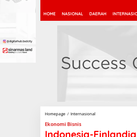
HOME
NASIONAL
DAERAH
INTERNASI
Homepage
/
Internasional
I
n
Ekonomi Bisnis
d
o
Indonesia-Finlandia 
n