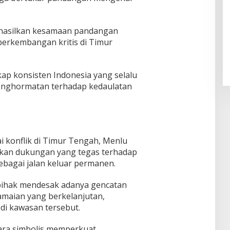
Pendaftaran Istana Dibuka,
nghasilkan kesamaan pandangan
Warga Berebut Kuota
 perkembangan kritis di Timur
Di Daerah, Nasional
|
Rabu, 5 Agustus 2026 |
09:13 WIB
p konsisten Indonesia yang selalu
enghormatan terhadap kedaulatan
 konflik di Timur Tengah, Menlu
kan dukungan yang tegas terhadap
sebagai jalan keluar permanen.
 pihak mendesak adanya gencatan
amaian yang berkelanjutan,
di kawasan tersebut.
cara simbolis memperkuat