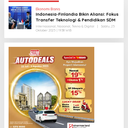
Ekonomi Bisnis
Indonesia-Finlandia Bikin Aliansi: Fokus
Transfer Teknologi & Pendidikan SDM
Internasional
,
Nasional
,
Tekno & Digital
|
Sabtu, 25
Oktober 2025 | 19:38 WIB
O
L
E
H
Y
A
N
T
I
N
E
W
S
L
I
N
K