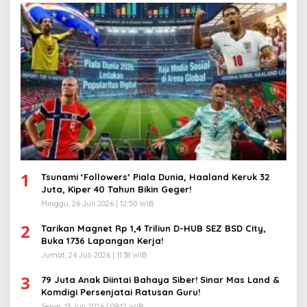
1
Tsunami ‘Followers’ Piala Dunia, Haaland Keruk 32
Juta, Kiper 40 Tahun Bikin Geger!
Minggu, 26 Juli 2026 | 12:50 WIB
2
Tarikan Magnet Rp 1,4 Triliun D-HUB SEZ BSD City,
Buka 1736 Lapangan Kerja!
Jumat, 24 Juli 2026 | 11:38 WIB
3
79 Juta Anak Diintai Bahaya Siber! Sinar Mas Land &
Komdigi Persenjatai Ratusan Guru!
Senin, 13 Juli 2026 | 09:12 WIB