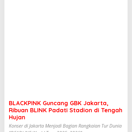
u
n
c
a
n
g
G
B
K
J
a
k
a
r
t
a
,
R
i
BLACKPINK Guncang GBK Jakarta,
b
u
Ribuan BLINK Padati Stadion di Tengah
a
Hujan
n
B
Konser di Jakarta Menjadi Bagian Rangkaian Tur Dunia
L