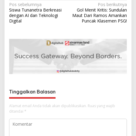
N
Pos sebelumnya
Pos berikutnya
Siswa Tunanetra Berkreasi
Gol Menit Kritis: Sundulan
a
dengan AI dan Teknologi
Maut Dari Ramos Amankan
v
Digital
Puncak Klasemen PSG!
i
g
a
s
i
p
o
s
Tinggalkan Balasan
Alamat email Anda tidak akan dipublikasikan.
Ruas yang wajib
ditandai
*