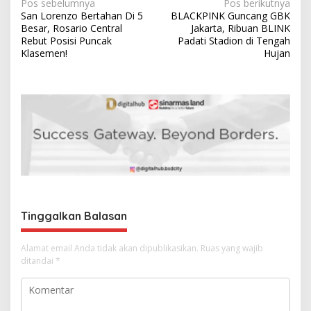
N
Pos sebelumnya
Pos berikutnya
San Lorenzo Bertahan Di 5
BLACKPINK Guncang GBK
a
Besar, Rosario Central
Jakarta, Ribuan BLINK
v
Rebut Posisi Puncak
Padati Stadion di Tengah
Klasemen!
Hujan
i
g
a
s
i
p
o
s
Tinggalkan Balasan
Alamat email Anda tidak akan dipublikasikan.
Ruas yang wajib
ditandai
*