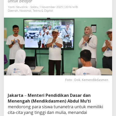
untuk Belajar
e
k
Yanti Newslink
Sabtu, 1 November 2025 | 20:16 WIB
Daerah
,
Nasional
,
Tekno & Digital
n
o
l
o
g
i
D
i
g
i
t
a
l
Foto : Dok. Kemendikdasmen
Jakarta
–
Menteri Pendidikan Dasar dan
Menengah (Mendikdasmen) Abdul Mu’ti
mendorong para siswa tunanetra untuk memiliki
cita-cita yang tinggi dan mulia, menandai