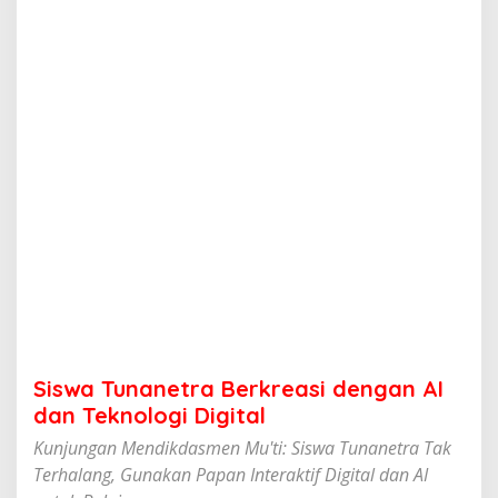
e
t
r
a
B
e
r
k
r
e
a
s
i
d
e
n
g
a
n
Siswa Tunanetra Berkreasi dengan AI
A
I
dan Teknologi Digital
d
Kunjungan Mendikdasmen Mu'ti: Siswa Tunanetra Tak
a
n
Terhalang, Gunakan Papan Interaktif Digital dan AI
T