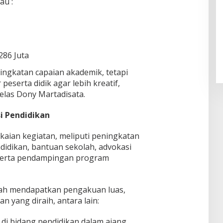
au :
Pendaftaran Istana Dibuka,
Warga Berebut Kuota
Di Daerah, Nasional
|
Rabu, 5 Agustus 2026 |
286 Juta
09:13 WIB
ningkatan capaian akademik, tetapi
eserta didik agar lebih kreatif,
jelas Dony Martadisata.
i Pendidikan
kaian kegiatan, meliputi peningkatan
didikan, bantuan sekolah, advokasi
serta pendampingan program
lah mendapatkan pengakuan luas,
 yang diraih, antara lain:
di bidang pendidikan dalam ajang