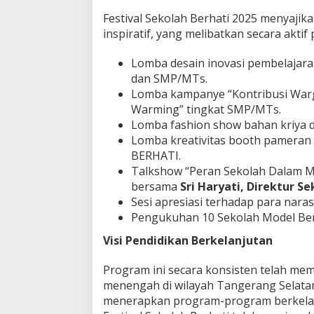
?
Festival Sekolah Berhati 2025 menyajik
inspiratif, yang melibatkan secara aktif
Lomba desain inovasi pembelajara
dan SMP/MTs.
Lomba kampanye “Kontribusi Warg
Warming” tingkat SMP/MTs.
Lomba fashion show bahan kriya d
Lomba kreativitas booth pameran
BERHATI.
Talkshow “Peran Sekolah Dalam 
bersama
Sri Haryati, Direktur 
Sesi apresiasi terhadap para nara
Pengukuhan 10 Sekolah Model Berh
Visi Pendidikan Berkelanjutan
Program ini secara konsisten telah me
menengah di wilayah Tangerang Selat
menerapkan program-program berkelan