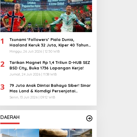
1
Tsunami ‘Followers’ Piala Dunia,
Haaland Keruk 32 Juta, Kiper 40 Tahun
Bikin Geger!
Minggu, 26 Juli 2026 | 12:50 WIB
2
Tarikan Magnet Rp 1,4 Triliun D-HUB SEZ
BSD City, Buka 1736 Lapangan Kerja!
Jumat, 24 Juli 2026 | 11:38 WIB
3
79 Juta Anak Diintai Bahaya Siber! Sinar
Mas Land & Komdigi Persenjatai
Ratusan Guru!
Senin, 13 Juli 2026 | 09:12 WIB
DAERAH