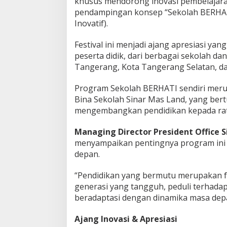
khusus mendorong inovasi pembelajara
r
pendampingan konsep “Sekolah BERHATI,
a
Inovatif).
s
i
Festival ini menjadi ajang apresiasi ya
H
i
peserta didik, dari berbagai sekolah d
j
Tangerang, Kota Tangerang Selatan, d
a
u
Program Sekolah BERHATI sendiri meru
,
Bina Sekolah Sinar Mas Land, yang ber
S
e
mengembangkan pendidikan kepada rat
h
a
Managing Director President Office 
t
menyampaikan pentingnya program ini
&
depan.
I
n
o
“Pendidikan yang bermutu merupakan 
v
generasi yang tangguh, peduli terhada
a
beradaptasi dengan dinamika masa depa
t
i
Ajang Inovasi & Apresiasi
f