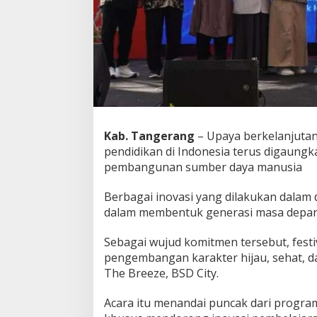
a
m
P
e
n
d
i
d
i
k
Kab. Tangerang
– Upaya berkelanjutan
a
pendidikan di Indonesia terus digaung
n
M
pembangunan sumber daya manusia
e
m
Berbagai inovasi yang dilakukan dalam 
b
dalam membentuk generasi masa depan 
a
n
g
Sebagai wujud komitmen tersebut, festi
u
pengembangan karakter hijau, sehat, da
n
The Breeze, BSD City.
G
e
Acara itu menandai puncak dari progra
n
e