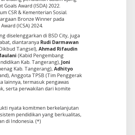
t Goals Award (ISDA) 2022.
rum CSR & Kementerian Sosial.
argaan Bronze Winner pada
 Award (ICSA) 2024.
ng diselenggarkan di BSD City, juga
jabat, diantaranya
Rudi Darmawan
Dikbud Tangsel),
Ahmad Rifaudin
Maulani
(Kabid Pengembang
ndidikan Kab. Tangerang),
Joni
menag Kab. Tangerang),
Adhityo
and), Anggota TPSB (Tim Penggerak
rta lainnya, termasuk pengawas
k, serta perwakilan dari komite
bukti nyata komitmen berkelanjutan
istem pendidikan yang berkualitas,
 di Indonesia. (*)