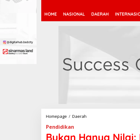
HOME
NASIONAL
DAERAH
INTERNASI
Homepage
/
Daerah
B
u
Pendidikan
k
a
Bukan Hanya Nilai
n