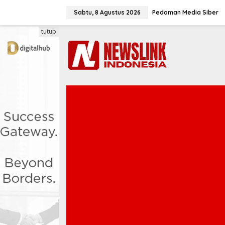
L
e
Sabtu, 8 Agustus 2026
Pedoman Media Siber
w
a
tutup
t
i
k
e
k
o
n
t
e
n