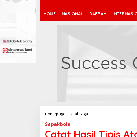
HOME
NASIONAL
DAERAH
INTERNASI
Homepage
/
Olahraga
C
a
Sepakbola
t
a
Catat Hasil Tipis A
t