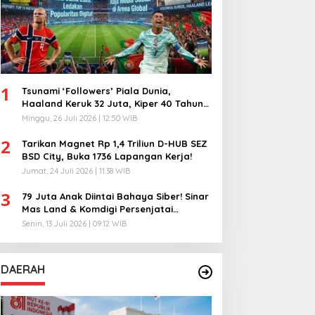
1
Tsunami ‘Followers’ Piala Dunia,
Haaland Keruk 32 Juta, Kiper 40 Tahun
Bikin Geger!
Minggu, 26 Juli 2026 | 12:50 WIB
2
Tarikan Magnet Rp 1,4 Triliun D-HUB SEZ
BSD City, Buka 1736 Lapangan Kerja!
Jumat, 24 Juli 2026 | 11:38 WIB
3
79 Juta Anak Diintai Bahaya Siber! Sinar
Mas Land & Komdigi Persenjatai
Ratusan Guru!
Senin, 13 Juli 2026 | 09:12 WIB
DAERAH