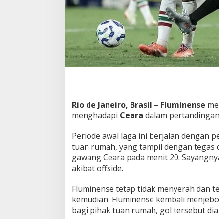
n
e
n
s
e
J
a
g
a
A
s
Rio de Janeiro, Brasil
–
Fluminense
mer
a
D
menghadapi
Ceara
dalam pertandingan S
a
l
Periode awal laga ini berjalan dengan p
a
tuan rumah, yang tampil dengan tegas di
m
gawang Ceara pada menit 20. Sayangnya,
M
e
akibat offside.
n
g
Fluminense tetap tidak menyerah dan t
e
kemudian, Fluminense kembali menjeb
j
bagi pihak tuan rumah, gol tersebut di
a
r