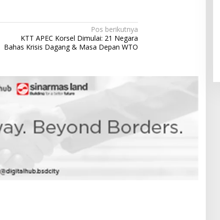
Pendaftaran Istana Dibuka,
Pos berikutnya
Warga Berebut Kuota
KTT APEC Korsel Dimulai: 21 Negara
Bahas Krisis Dagang & Masa Depan WTO
Di Daerah, Nasional
|
Rabu, 5 Agustus 2026 |
09:13 WIB