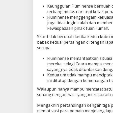
P
Keunggulan Fluminense berbuah 
o
terbang mulus dari tepi kotak pen
s
Fluminense menggengam kekuasa
i
juga tidak ingin kalah dan membe
s
i
kewaspadaan pihak tuan rumah.
L
Skor tidak berubah ketika kedua kubu
i
m
babak kedua, persaingan di tengah lap
a
serupa.
B
e
Fluminense memanfaatkan situasi
s
mereka, selagi Ceara mampu menc
a
r
sayangnya tidak dituntaskan denga
!
Kedua tim tidak mampu menciptak
ini ditutup dengan kemenangan tip
Walaupun hanya mampu mencatat satu g
senang dengan hasil yang mereka raih da
Mengakhiri pertandingan dengan tiga 
memotivasi para pemain menjelang laga