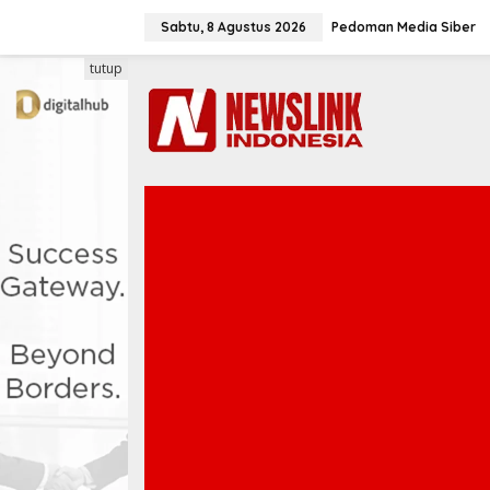
L
e
Sabtu, 8 Agustus 2026
Pedoman Media Siber
w
a
tutup
t
i
k
e
k
o
n
t
e
n