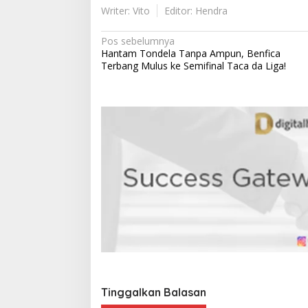
Writer: Vito
Editor: Hendra
N
Pos sebelumnya
Hantam Tondela Tanpa Ampun, Benfica
a
Terbang Mulus ke Semifinal Taca da Liga!
v
i
g
a
s
i
p
o
s
Tinggalkan Balasan