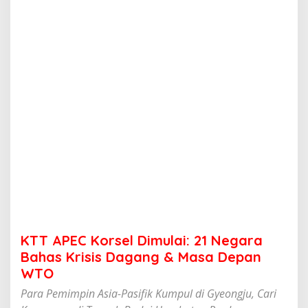
s
e
l
D
i
m
u
l
a
i
:
2
1
N
e
g
a
r
a
KTT APEC Korsel Dimulai: 21 Negara
B
a
Bahas Krisis Dagang & Masa Depan
h
WTO
a
s
Para Pemimpin Asia-Pasifik Kumpul di Gyeongju, Cari
K