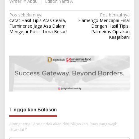
Writer: Y Abdul
Editor: Yanti A
N
Pos sebelumnya
Pos berikutnya
Catat Hasil Tipis Atas Ceara,
Flamengo Mencapai Final
a
Fluminense Jaga Asa Dalam
Dengan Hasil Tipis,
v
Mengejar Posisi Lima Besar!
Palmeiras Ciptakan
Keajaiban!
i
g
a
s
i
p
o
s
Tinggalkan Balasan
Alamat email Anda tidak akan dipublikasikan.
Ruas yang wajib
ditandai
*