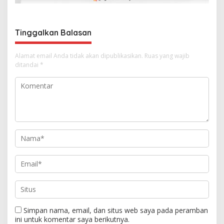
p
o
s
Tinggalkan Balasan
Alamat email Anda tidak akan dipublikasikan.
Ruas yang wajib
ditandai
*
Simpan nama, email, dan situs web saya pada peramban
ini untuk komentar saya berikutnya.