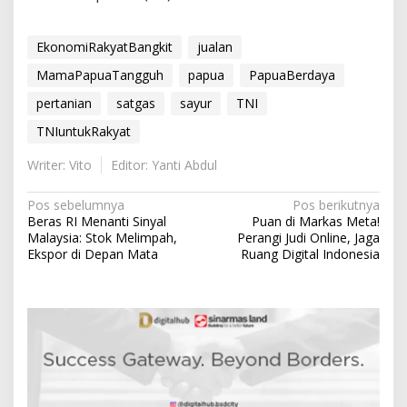
EkonomiRakyatBangkit
jualan
MamaPapuaTangguh
papua
PapuaBerdaya
pertanian
satgas
sayur
TNI
TNIuntukRakyat
Writer: Vito
Editor: Yanti Abdul
N
Pos sebelumnya
Pos berikutnya
Beras RI Menanti Sinyal
Puan di Markas Meta!
a
Malaysia: Stok Melimpah,
Perangi Judi Online, Jaga
v
Ekspor di Depan Mata
Ruang Digital Indonesia
i
g
a
s
i