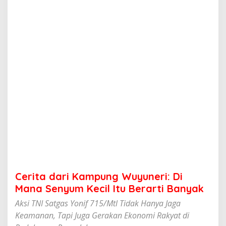
K
a
m
p
u
n
g
W
u
y
u
n
e
r
i
:
D
i
M
Cerita dari Kampung Wuyuneri: Di
a
n
Mana Senyum Kecil Itu Berarti Banyak
a
Aksi TNI Satgas Yonif 715/Mtl Tidak Hanya Jaga
S
e
Keamanan, Tapi Juga Gerakan Ekonomi Rakyat di
n