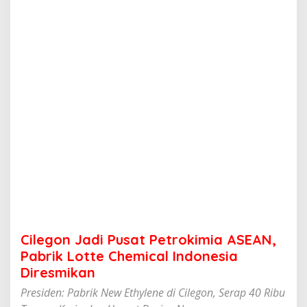
i
P
u
s
a
t
P
e
t
r
o
k
i
m
i
a
A
S
E
Cilegon Jadi Pusat Petrokimia ASEAN,
A
N
Pabrik Lotte Chemical Indonesia
,
Diresmikan
P
a
Presiden: Pabrik New Ethylene di Cilegon, Serap 40 Ribu
b