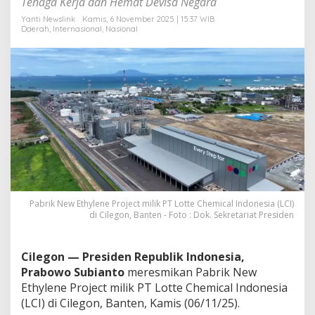
Tenaga Kerja dan Hemat Devisa Negara
r
i
Yanti Newslink
Kamis, 6 November 2025 | 15:37 WIB
Daerah
,
Internasional
,
Nasional
k
L
o
t
t
e
C
h
e
m
i
c
a
l
Pabrik New Ethylene Project milik PT Lotte Chemical Indonesia (LCI)
I
di Cilegon, Banten - Foto : Dok. Sekretariat Presiden
n
d
o
Cilegon —
Presiden Republik Indonesia,
n
Prabowo Subianto
meresmikan Pabrik New
e
s
Ethylene Project milik PT Lotte Chemical Indonesia
i
(LCI) di Cilegon, Banten, Kamis (06/11/25).
a