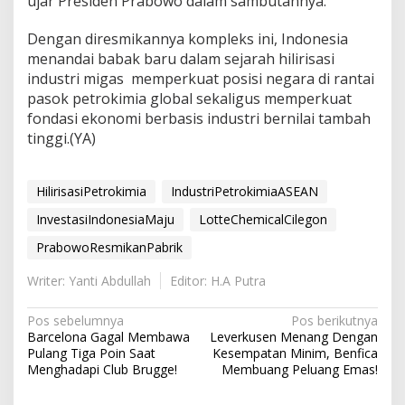
ujar Presiden Prabowo dalam sambutannya.
Dengan diresmikannya kompleks ini, Indonesia
menandai babak baru dalam sejarah hilirisasi
industri migas memperkuat posisi negara di rantai
pasok petrokimia global sekaligus memperkuat
fondasi ekonomi berbasis industri bernilai tambah
tinggi.(YA)
HilirisasiPetrokimia
IndustriPetrokimiaASEAN
InvestasiIndonesiaMaju
LotteChemicalCilegon
PrabowoResmikanPabrik
Writer: Yanti Abdullah
Editor: H.A Putra
N
Pos sebelumnya
Pos berikutnya
Barcelona Gagal Membawa
Leverkusen Menang Dengan
a
Pulang Tiga Poin Saat
Kesempatan Minim, Benfica
v
Menghadapi Club Brugge!
Membuang Peluang Emas!
i