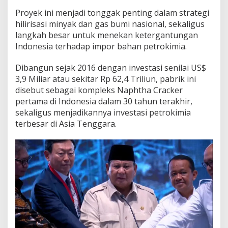
D
Proyek ini menjadi tonggak penting dalam strategi
i
hilirisasi minyak dan gas bumi nasional, sekaligus
r
e
langkah besar untuk menekan ketergantungan
s
Indonesia terhadap impor bahan petrokimia.
m
i
Dibangun sejak 2016 dengan investasi senilai US$
k
3,9 Miliar atau sekitar Rp 62,4 Triliun, pabrik ini
a
n
disebut sebagai kompleks Naphtha Cracker
pertama di Indonesia dalam 30 tahun terakhir,
sekaligus menjadikannya investasi petrokimia
terbesar di Asia Tenggara.