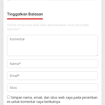
o
s
Tinggalkan Balasan
Alamat email Anda tidak akan dipublikasikan.
Ruas yang wajib
ditandai
*
Simpan nama, email, dan situs web saya pada peramban
ini untuk komentar saya berikutnya.