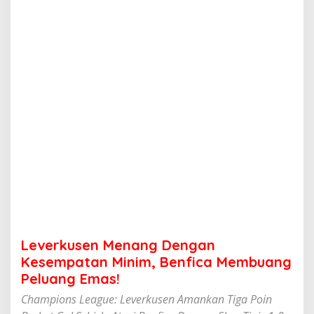
M
e
n
a
n
g
D
e
n
g
a
n
K
e
s
e
m
p
a
Leverkusen Menang Dengan
t
a
Kesempatan Minim, Benfica Membuang
n
Peluang Emas!
M
i
Champions League: Leverkusen Amankan Tiga Poin
n