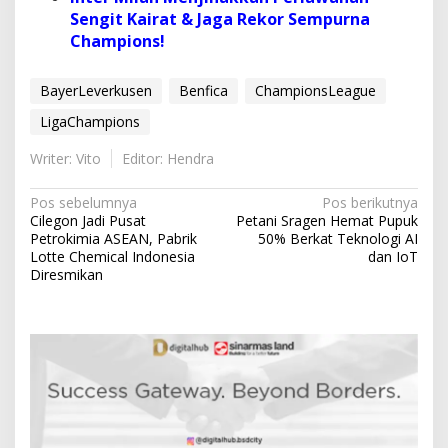
Sengit Kairat & Jaga Rekor Sempurna
Champions!
BayerLeverkusen
Benfica
ChampionsLeague
LigaChampions
Writer: Vito
Editor: Hendra
N
Pos sebelumnya
Pos berikutnya
Cilegon Jadi Pusat
Petani Sragen Hemat Pupuk
a
Petrokimia ASEAN, Pabrik
50% Berkat Teknologi AI
v
Lotte Chemical Indonesia
dan IoT
Diresmikan
i
g
a
s
i
p