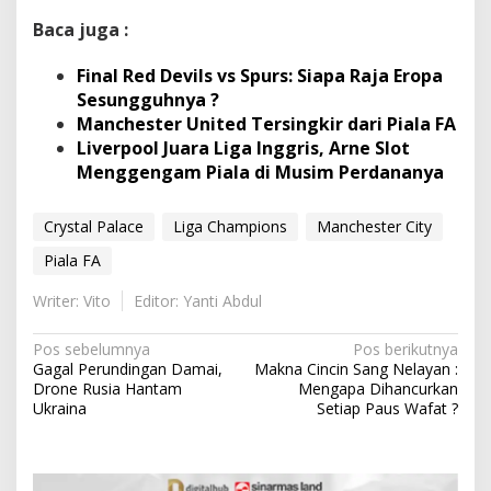
Baca juga :
Final Red Devils vs Spurs: Siapa Raja Eropa
Sesungguhnya ?
Manchester United Tersingkir dari Piala FA
Liverpool Juara Liga Inggris, Arne Slot
Menggengam Piala di Musim Perdananya
Crystal Palace
Liga Champions
Manchester City
Piala FA
Writer: Vito
Editor: Yanti Abdul
N
Pos sebelumnya
Pos berikutnya
Gagal Perundingan Damai,
Makna Cincin Sang Nelayan :
a
Drone Rusia Hantam
Mengapa Dihancurkan
v
Ukraina
Setiap Paus Wafat ?
i
g