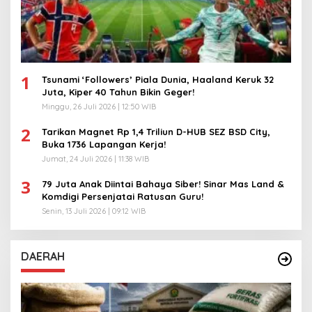
1
Tsunami ‘Followers’ Piala Dunia, Haaland Keruk 32
Juta, Kiper 40 Tahun Bikin Geger!
Minggu, 26 Juli 2026 | 12:50 WIB
2
Tarikan Magnet Rp 1,4 Triliun D-HUB SEZ BSD City,
Buka 1736 Lapangan Kerja!
Jumat, 24 Juli 2026 | 11:38 WIB
3
79 Juta Anak Diintai Bahaya Siber! Sinar Mas Land &
Komdigi Persenjatai Ratusan Guru!
Senin, 13 Juli 2026 | 09:12 WIB
DAERAH