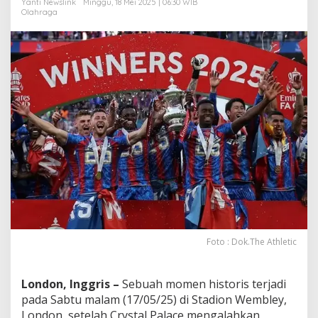
Yanti Newslink
Minggu, 18 Mei 2025 | 06:30 WIB
u
Olahraga
n
g
k
u
r
d
i
W
e
m
b
l
e
y
Foto : Dok.The Athletic
London, Inggris –
Sebuah momen historis terjadi
pada Sabtu malam (17/05/25) di Stadion Wembley,
London, setelah Crystal Palace mengalahkan