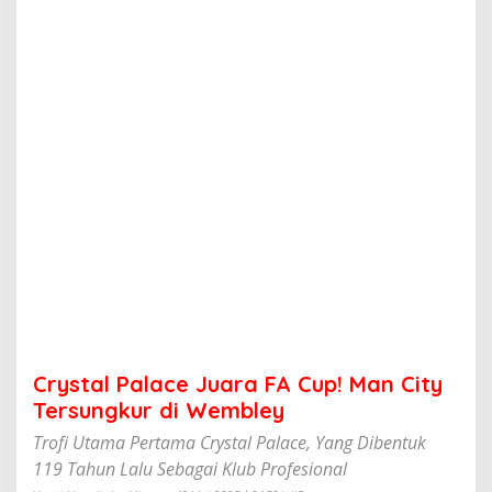
a
c
e
J
u
a
r
a
F
A
C
u
p
!
M
a
n
C
i
Crystal Palace Juara FA Cup! Man City
t
y
Tersungkur di Wembley
T
Trofi Utama Pertama Crystal Palace, Yang Dibentuk
e
r
119 Tahun Lalu Sebagai Klub Profesional
s