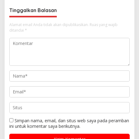
s
Tinggalkan Balasan
Alamat email Anda tidak akan dipublikasikan.
Ruas yang wajib
ditandai
*
Simpan nama, email, dan situs web saya pada peramban
ini untuk komentar saya berikutnya.