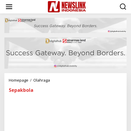
L
e
w
a
t
i
k
e
k
o
n
t
e
n
Homepage
/
Olahraga
C
r
Sepakbola
y
s
t
a
l
P
a
l