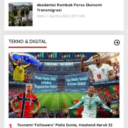
Akademisi Rombak Poros Ekonomi
Transmigrasi
Sabtu, 1 Agustus 2026 | 10:17 WIB
TEKNO & DIGITAL
1
Tsunami ‘Followers’ Piala Dunia, Haaland Keruk 32