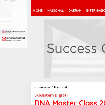
HOME
NASIONAL
DAERAH
INTERNASI
Homepage
/
Nasional
D
N
Ekosistem Digital
A
M
DNA Master Class 2
a