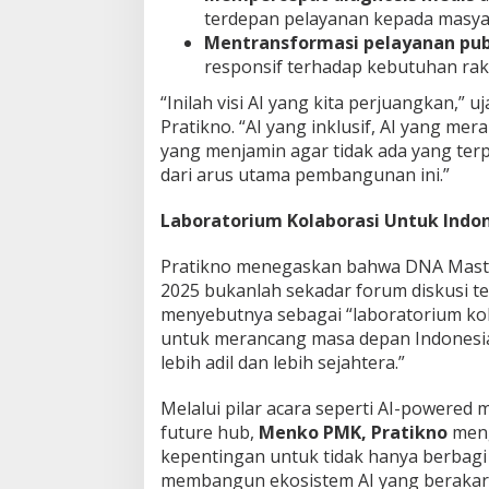
terdepan pelayanan kepada masya
Mentransformasi pelayanan pub
responsif terhadap kebutuhan rak
“Inilah visi AI yang kita perjuangkan,” uj
Pratikno. “AI yang inklusif, AI yang mera
yang menjamin agar tidak ada yang ter
dari arus utama pembangunan ini.”
Laboratorium Kolaborasi Untuk Indo
Pratikno menegaskan bahwa DNA Maste
2025 bukanlah sekadar forum diskusi te
menyebutnya sebagai “laboratorium ko
untuk merancang masa depan Indonesi
lebih adil dan lebih sejahtera.”
Melalui pilar acara seperti AI-powered 
future hub,
Menko PMK, Pratikno
meng
kepentingan untuk tidak hanya berbagi
membangun ekosistem AI yang berakar p