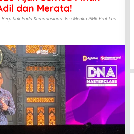
dil dan Merata!
I Berpihak Pada Kemanusiaan: Visi Menko PMK Pratikno