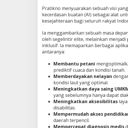
r
Pratikno menyuarakan sebuah visi yan
a
kecerdasan buatan (AI) sebagai alat unt
t
kesejahteraan bagi seluruh rakyat Indo
a
!
Ia menggambarkan sebuah masa depan d
oleh segelintir elite, melainkan menja
inklusif. Ia memaparkan berbagai aplikas
antaranya:
Membantu petani
mengoptimalkan
prediktif cuaca dan kondisi tanah.
Memberdayakan nelayan
dengan
kondisi laut yang optimal.
Meningkatkan daya saing UMK
yang sebelumnya hanya dapat diak
Meningkatkan aksesibilitas
laya
disabilitas.
Mempermudah akses pendidikan
daerah terpencil.
Mempercepat diagnosis medis
d