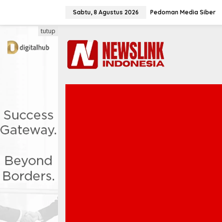
L
e
Sabtu, 8 Agustus 2026
Pedoman Media Siber
w
a
tutup
t
i
k
e
k
o
n
t
e
n