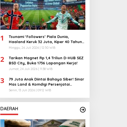
1
Tsunami ‘Followers’ Piala Dunia,
Haaland Keruk 32 Juta, Kiper 40 Tahun
Bikin Geger!
Minggu, 26 Juli 2026 | 12:50 WIB
2
Tarikan Magnet Rp 1,4 Triliun D-HUB SEZ
BSD City, Buka 1736 Lapangan Kerja!
Jumat, 24 Juli 2026 | 11:38 WIB
3
79 Juta Anak Diintai Bahaya Siber! Sinar
Mas Land & Komdigi Persenjatai
Ratusan Guru!
Senin, 13 Juli 2026 | 09:12 WIB
DAERAH