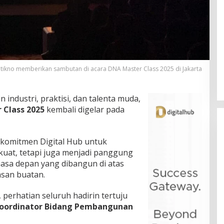
kno memberikan sambutan di acara DNA Master Class 2025 di Jakarta
industri, praktisi, dan talenta muda,
 Class 2025
kembali digelar pada
i komitmen Digital Hub untuk
uat, tetapi juga menjadi panggung
asa depan yang dibangun di atas
asan buatan.
 perhatian seluruh hadirin tertuju
Koordinator Bidang Pembangunan