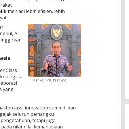
rakat.
lik
menjadi lebih efisien, lebih
yat.
ar
ngkul, AI
pinggirkan
nesia
r Class
knologi. Ia
Menko PMK, Pratikno
laborasi
a yang
masterclass, innovation summit, dan
ajak seluruh pemangku
 pengetahuan, tetapi juga
ada nilai-nilai kemanusiaan.