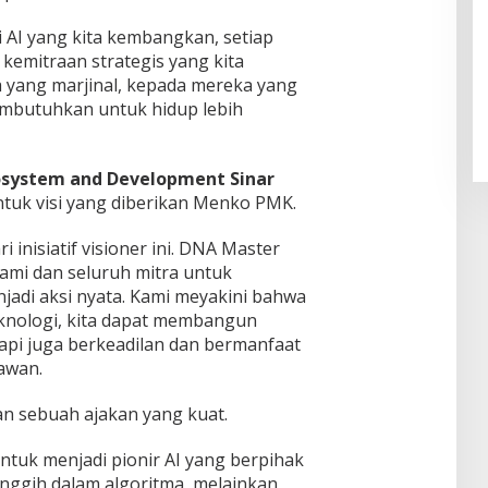
i AI yang kita kembangkan, setiap
Pendaftaran Istana Dibuka,
 kemitraan strategis yang kita
Warga Berebut Kuota
 yang marjinal, kepada mereka yang
Di Daerah, Nasional
|
Rabu, 5 Agustus 2026 |
mbutuhkan untuk hidup lebih
09:13 WIB
cosystem and Development Sinar
uk visi yang diberikan Menko PMK.
 inisiatif visioner ini. DNA Master
ami dan seluruh mitra untuk
njadi aksi nyata. Kami meyakini bahwa
eknologi, kita dapat membangun
tapi juga berkeadilan dan bermanfaat
rawan.
n sebuah ajakan yang kuat.
ntuk menjadi pionir AI yang berpihak
nggih dalam algoritma, melainkan