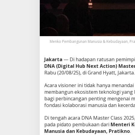
a
k
W
u
j
u
d
Menko Pembangunan Manusia & Kebudayaan, Prati
k
a
n
Jakarta
— Di hadapan ratusan pemimpin 
A
I
DNA (Digital Hub Next Action) Master
y
Rabu (20/08/25), di Grand Hyatt, Jakarta.
a
n
Acara visioner ini tidak hanya menanda
g
membangun ekosistem teknologi yang k
A
d
bagi perbincangan penting mengenai m
i
fondasi kolaborasi manusia dan kecerd
l
d
Di tengah acara DNA Master Class 2025,
a
pada pidato pembukaan dari
Menteri 
n
M
Manusia dan Kebudayaan,
Pratikno
.
e