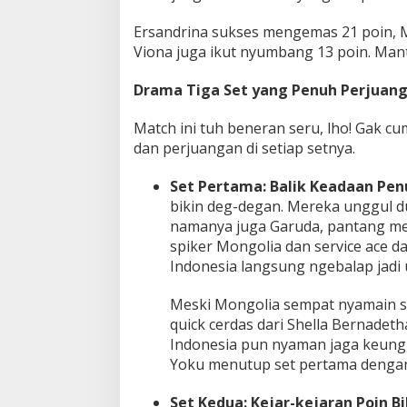
s
Ersandrina sukses mengemas 21 poin, M
C
u
Viona juga ikut nyumbang 13 poin. Ma
p
2
Drama Tiga Set yang Penuh Perjuan
0
2
Match ini tuh beneran seru, lho! Gak 
5
dan perjuangan di setiap setnya.
Set Pertama: Balik Keadaan Pen
bikin deg-degan. Mereka unggul du
namanya juga Garuda, pantang men
spiker Mongolia dan service ace da
Indonesia langsung ngebalap jadi 
Meski Mongolia sempat nyamain sk
quick cerdas dari Shella Bernadetha
Indonesia pun nyaman jaga keungg
Yoku menutup set pertama dengan 
Set Kedua: Kejar-kejaran Poin B