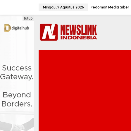
L
e
Minggu, 9 Agustus 2026
Pedoman Media Siber
w
a
tutup
t
i
k
e
k
o
n
t
e
n