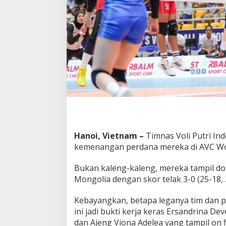
o
n
g
o
l
i
a
d
i
A
V
C
W
o
Hanoi, Vietnam –
Timnas Voli Putri Ind
m
e
kemenangan perdana mereka di AVC Wo
n
'
Bukan kaleng-kaleng, mereka tampil 
s
Mongolia dengan skor telak 3-0 (25-18, 
N
a
t
Kebayangkan, betapa leganya tim dan p
i
ini jadi bukti kerja keras Ersandrina De
o
dan Ajeng Viona Adelea yang tampil on f
n