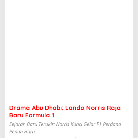
a
b
i
:
L
a
n
d
o
N
o
r
r
i
s
R
a
j
a
Drama Abu Dhabi: Lando Norris Raja
B
a
Baru Formula 1
r
Sejarah Baru Terukir: Norris Kunci Gelar F1 Perdana
u
F
Penuh Haru
o