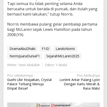
Tapi semua itu tidak penting selama Anda
berusaha untuk berada di puncak, dan itulah yang
berhasil kami lakukan,” tutup Norris.
Norris membawa pulang gelar pembalap pertama
bagi McLaren sejak Lewis Hamilton pada tahun
2008.(YA)
DramaAbuDhabi
F1ID
LandoNorris
NorrisJuaraDuniaF1
SejarahMcLaren2025
Writer: Yanti Abdullah
Editor: Y Abdul
N
Pos sebelumnya
Pos berikutnya
Guehi Ukir Keajaiban, Crystal
Lorient Antar Pulang Lyon
a
Palace Terbang Menuju
Dengan Kartu Merah &
v
Empat Besar!
Rasa Malu!
i
g