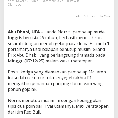
Yanti Newslink
Senin, 8 Desember 2025 | 08:59 WIB
r
Olahraga
m
u
l
Foto: Dok. Formula One
a
1
Abu Dhabi, UEA
– Lando Norris, pembalap muda
Inggris berusia 26 tahun, berhasil menorehkan
sejarah dengan meraih gelar juara dunia Formula 1
pertamanya usai balapan penutup musim, Grand
Prix Abu Dhabi, yang berlangsung dramatis pada
Minggu (07/12/25) malam waktu setempat.
Posisi ketiga yang diamankan pembalap McLaren
ini sudah cukup untuk menyegel takhta F1,
mengakhiri penantian panjang dan musim yang
penuh gejolak.
Norris menutup musim ini dengan keunggulan
tipis dua poin dari rival utamanya, Max Verstappen
dari tim Red Bull.