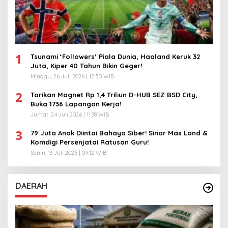
1
Tsunami ‘Followers’ Piala Dunia, Haaland Keruk 32
Juta, Kiper 40 Tahun Bikin Geger!
Minggu, 26 Juli 2026 | 12:50 WIB
2
Tarikan Magnet Rp 1,4 Triliun D-HUB SEZ BSD City,
Buka 1736 Lapangan Kerja!
Jumat, 24 Juli 2026 | 11:38 WIB
3
79 Juta Anak Diintai Bahaya Siber! Sinar Mas Land &
Komdigi Persenjatai Ratusan Guru!
Senin, 13 Juli 2026 | 09:12 WIB
DAERAH