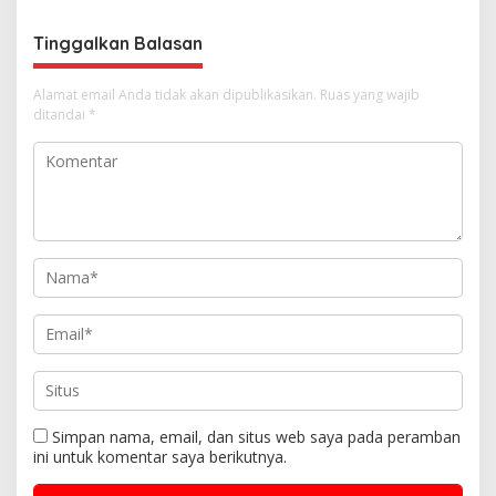
o
s
Tinggalkan Balasan
Alamat email Anda tidak akan dipublikasikan.
Ruas yang wajib
ditandai
*
Simpan nama, email, dan situs web saya pada peramban
ini untuk komentar saya berikutnya.