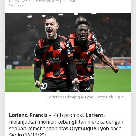
R Vito
Senin, 8 Desember 2025 | 10:03 WIB
r
Olahraga
a
h
&
R
a
s
a
M
a
l
u
!
Lorient vs Olympique Lyon - Foto: Dok. Ligue 1
Lorient, Prancis
– Klub promosi,
Lorient,
melanjutkan momen kebangkitan mereka dengan
sebuah kemenangan atas
Olympique Lyon
pada
Senin (08/12/25).