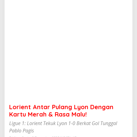
a
r
P
u
l
a
n
g
L
y
o
n
D
e
n
g
a
n
K
Lorient Antar Pulang Lyon Dengan
a
r
Kartu Merah & Rasa Malu!
t
Ligue 1: Lorient Tekuk Lyon 1-0 Berkat Gol Tunggal
u
M
Pablo Pagis
e