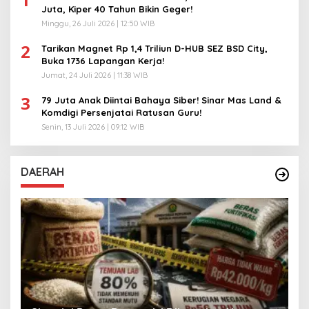
Juta, Kiper 40 Tahun Bikin Geger!
Minggu, 26 Juli 2026 | 12:50 WIB
2
Tarikan Magnet Rp 1,4 Triliun D-HUB SEZ BSD City,
Buka 1736 Lapangan Kerja!
Jumat, 24 Juli 2026 | 11:38 WIB
3
79 Juta Anak Diintai Bahaya Siber! Sinar Mas Land &
Komdigi Persenjatai Ratusan Guru!
Senin, 13 Juli 2026 | 09:12 WIB
DAERAH
A