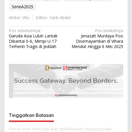
SerieA2025
Writer: Vito
Editor: Yanti Abdul
N
Pos sebelumnya
Pos berikutnya
Garuda Asia Luluh Lantak
Jenazah Murdaya Poo
a
Dibantai 0-6, Mimpi U-17
Disemayamkan di Vihara
v
Terhenti Tragis di Jeddah
Mendut Hingga 6 Mei 2025
i
g
a
s
i
p
o
s
Tinggalkan Balasan
Alamat email Anda tidak akan dipublikasikan.
Ruas yang wajib