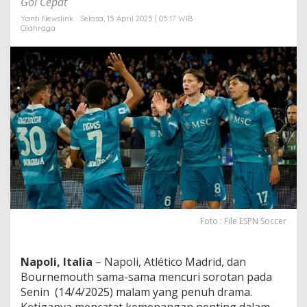
Gol Cepat
k
u
Yanti Newslink
Selasa, 15 April 2025 | 05:17 WIB
Olahraga
t
P
a
n
a
s
!
Foto : File ESPN Soccer
Napoli, Italia
– Napoli, Atlético Madrid, dan
Bournemouth sama-sama mencuri sorotan pada
Senin (14/4/2025) malam yang penuh drama.
Ketiganya mencatat kemenangan penting dalam