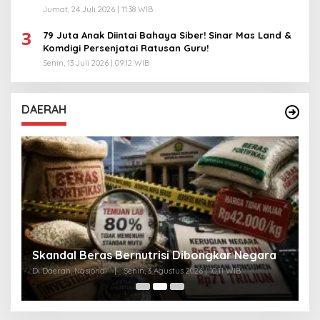
Jumat, 24 Juli 2026 | 11:38 WIB
3
79 Juta Anak Diintai Bahaya Siber! Sinar Mas Land &
Komdigi Persenjatai Ratusan Guru!
Senin, 13 Juli 2026 | 09:12 WIB
DAERAH
A
Skandal Beras Bernutrisi Dibongkar Negara
T
Di Daerah, Nasional
|
Senin, 3 Agustus 2026 | 10:11 WIB
Di