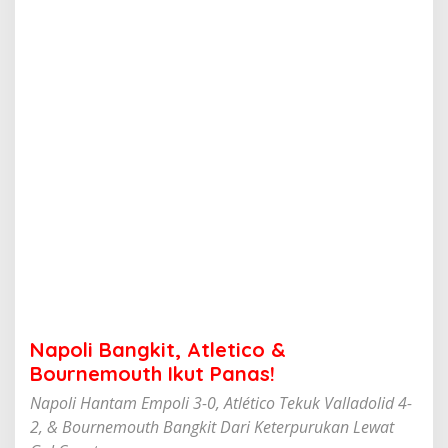
k
i
t
,
A
t
l
e
t
i
c
o
&
B
o
u
r
n
e
Napoli Bangkit, Atletico &
m
o
Bournemouth Ikut Panas!
u
Napoli Hantam Empoli 3-0, Atlético Tekuk Valladolid 4-
t
h
2, & Bournemouth Bangkit Dari Keterpurukan Lewat
I