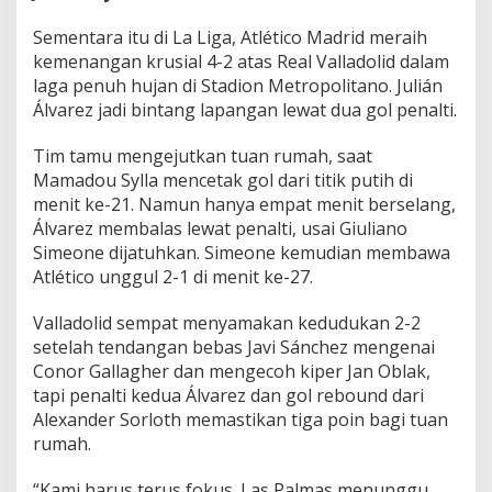
Sementara itu di La Liga, Atlético Madrid meraih
kemenangan krusial 4-2 atas Real Valladolid dalam
laga penuh hujan di Stadion Metropolitano. Julián
Álvarez jadi bintang lapangan lewat dua gol penalti.
Tim tamu mengejutkan tuan rumah, saat
Mamadou Sylla mencetak gol dari titik putih di
menit ke-21. Namun hanya empat menit berselang,
Álvarez membalas lewat penalti, usai Giuliano
Simeone dijatuhkan. Simeone kemudian membawa
Atlético unggul 2-1 di menit ke-27.
Valladolid sempat menyamakan kedudukan 2-2
setelah tendangan bebas Javi Sánchez mengenai
Conor Gallagher dan mengecoh kiper Jan Oblak,
tapi penalti kedua Álvarez dan gol rebound dari
Alexander Sorloth memastikan tiga poin bagi tuan
rumah.
“Kami harus terus fokus. Las Palmas menunggu