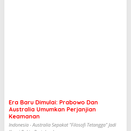
u
l
a
i
:
P
r
a
b
o
w
o
D
a
n
A
u
s
t
Era Baru Dimulai: Prabowo Dan
r
a
Australia Umumkan Perjanjian
l
Keamanan
i
a
Indonesia - Australia Sepakat "Filosofi Tetangga" Jadi
U