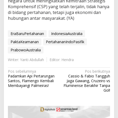
negara untuk meningkatkan Kemitraan Strategis
Komprehensif (CSP) yang telah terjalin, tidak hanya
di bidang pertahanan, tetapi juga ekonomi dan
hubungan antar masyarakat. (YA)
EraBaruPertahanan
IndonesiaAustralia
PaktaKeamanan
PertahananIndoPasifik
PrabowoAustralia
Writer: Yanti Abdullah
Editor: Hendra
N
Pos sebelumnya
Pos berikutnya
Padamkan Api Pertarungan
Cassio & Fabio Tangguh
a
Santos, Flamengo Kembali
Jaga Gawang, Cruzeiro vs
v
Membayangi Palmeiras!
Fluminense Berakhir Tanpa
Gol!
i
g
a
s