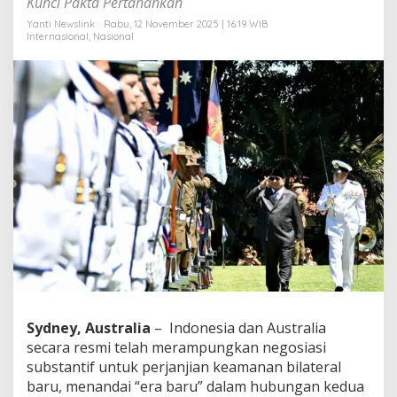
Kunci Pakta Pertahankan
m
u
Yanti Newslink
Rabu, 12 November 2025 | 16:19 WIB
Internasional
,
Nasional
m
k
a
n
P
e
r
j
a
n
j
i
a
n
K
e
a
m
Sydney, Australia
– Indonesia dan Australia
a
n
secara resmi telah merampungkan negosiasi
a
substantif untuk perjanjian keamanan bilateral
n
baru, menandai “era baru” dalam hubungan kedua