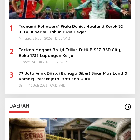
1
Tsunami ‘Followers’ Piala Dunia, Haaland Keruk 32
Juta, Kiper 40 Tahun Bikin Geger!
Minggu, 26 Juli 2026 | 12:50 WIB
2
Tarikan Magnet Rp 1,4 Triliun D-HUB SEZ BSD City,
Buka 1736 Lapangan Kerja!
Jumat, 24 Juli 2026 | 11:38 WIB
3
79 Juta Anak Diintai Bahaya Siber! Sinar Mas Land &
Komdigi Persenjatai Ratusan Guru!
Senin, 13 Juli 2026 | 09:12 WIB
DAERAH