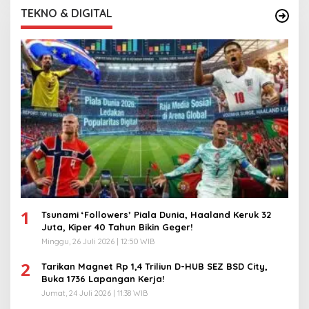
TEKNO & DIGITAL
1
Tsunami ‘Followers’ Piala Dunia, Haaland Keruk 32
Juta, Kiper 40 Tahun Bikin Geger!
Minggu, 26 Juli 2026 | 12:50 WIB
2
Tarikan Magnet Rp 1,4 Triliun D-HUB SEZ BSD City,
Buka 1736 Lapangan Kerja!
Jumat, 24 Juli 2026 | 11:38 WIB