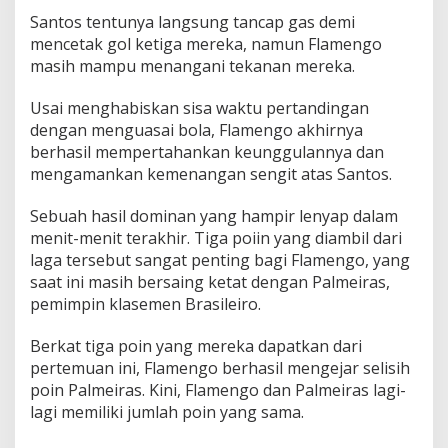
Santos tentunya langsung tancap gas demi
mencetak gol ketiga mereka, namun Flamengo
masih mampu menangani tekanan mereka.
Usai menghabiskan sisa waktu pertandingan
dengan menguasai bola, Flamengo akhirnya
berhasil mempertahankan keunggulannya dan
mengamankan kemenangan sengit atas Santos.
Sebuah hasil dominan yang hampir lenyap dalam
menit-menit terakhir. Tiga poiin yang diambil dari
laga tersebut sangat penting bagi Flamengo, yang
saat ini masih bersaing ketat dengan Palmeiras,
pemimpin klasemen Brasileiro.
Berkat tiga poin yang mereka dapatkan dari
pertemuan ini, Flamengo berhasil mengejar selisih
poin Palmeiras. Kini, Flamengo dan Palmeiras lagi-
lagi memiliki jumlah poin yang sama.