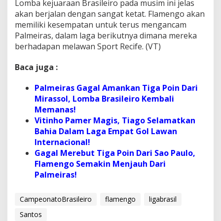
Lomba kejuaraan Brasileiro pada musim ini jelas
akan berjalan dengan sangat ketat. Flamengo akan
memiliki kesempatan untuk terus mengancam
Palmeiras, dalam laga berikutnya dimana mereka
berhadapan melawan Sport Recife. (VT)
Baca juga :
Palmeiras Gagal Amankan Tiga Poin Dari
Mirassol, Lomba Brasileiro Kembali
Memanas!
Vitinho Pamer Magis, Tiago Selamatkan
Bahia Dalam Laga Empat Gol Lawan
Internacional!
Gagal Merebut Tiga Poin Dari Sao Paulo,
Flamengo Semakin Menjauh Dari
Palmeiras!
CampeonatoBrasileiro
flamengo
ligabrasil
Santos