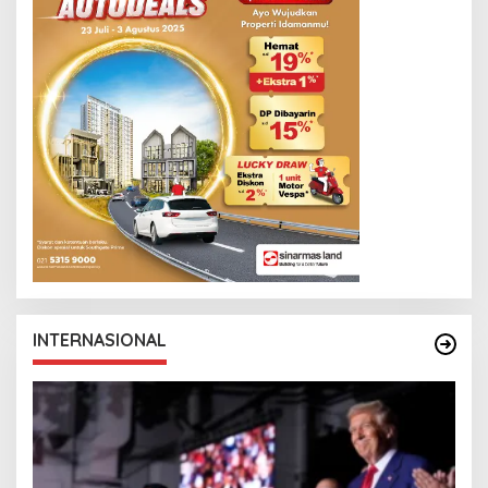
INTERNASIONAL