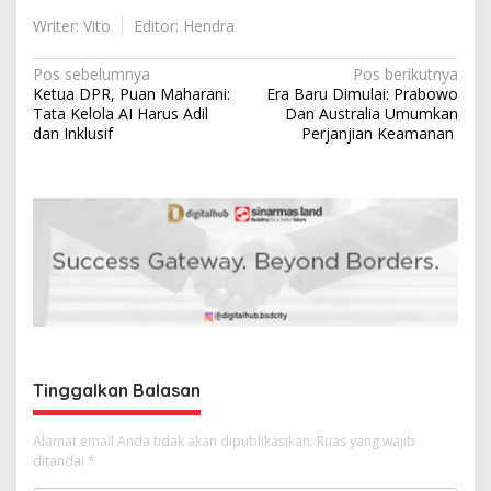
Writer: Vito
Editor: Hendra
N
Pos sebelumnya
Pos berikutnya
Ketua DPR, Puan Maharani:
Era Baru Dimulai: Prabowo
a
Tata Kelola AI Harus Adil
Dan Australia Umumkan
v
dan Inklusif
Perjanjian Keamanan
i
g
a
s
i
p
o
s
Tinggalkan Balasan
Alamat email Anda tidak akan dipublikasikan.
Ruas yang wajib
ditandai
*