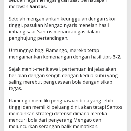
r
melawan
Santos.
a
s
Setelah mengamankan keunggulan dengan skor
!
tinggi, pasukan Mengao nyaris menelan hasil
imbang saat Santos menancap gas dalam
penghujung pertandingan.
Untungnya bagi Flamengo, mereka tetap
mengamankan kemenangan dengan hasil tipis
3-2.
Sejak menit-menit awal, pertemuan ini jelas akan
berjalan dengan sengit, dengan kedua kubu yang
saling merebut penguasaan bola dengan sikap
tegas.
Flamengo memiliki penguasaan bola yang lebih
tinggi dan memiliki peluang dini, akan tetapi Santos
memainkan strategi defensif dimana mereka
mencuri bola dari penyerang Mengao dan
meluncurkan serangan balik mematikan.