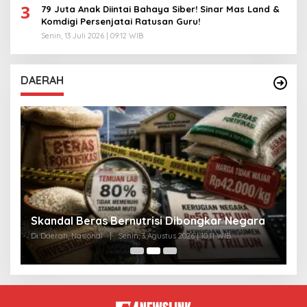
3
79 Juta Anak Diintai Bahaya Siber! Sinar Mas Land &
Komdigi Persenjatai Ratusan Guru!
Senin, 13 Juli 2026 | 09:12 WIB
DAERAH
A
Skandal Beras Bernutrisi Dibongkar Negara
T
Di Daerah, Nasional
|
Senin, 3 Agustus 2026 | 10:11 WIB
Di