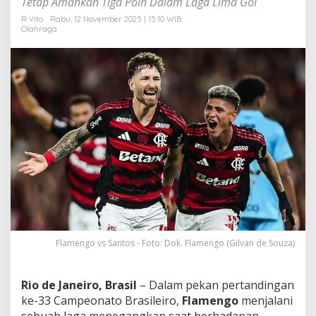
Tetap Amankan Tiga Poin Dalam Laga Lima Gol
g
o
R Vito
Rabu, 12 November 2025 | 15:10 WIB
Olahraga
K
e
m
b
a
l
i
M
e
m
b
a
y
a
n
g
i
Flamengo vs Santos - Foto: Dok. Flamengo (Gilvan de Souza)
P
a
l
Rio de Janeiro, Brasil
– Dalam pekan pertandingan
m
e
ke-33 Campeonato Brasileiro,
Flamengo
menjalani
i
sebuah laga menegangkan saat berhadapan