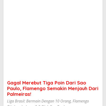
u
t
T
i
g
a
P
o
i
n
D
a
r
i
S
a
o
P
a
Gagal Merebut Tiga Poin Dari Sao
u
l
Paulo, Flamengo Semakin Menjauh Dari
o
Palmeiras!
,
F
Liga Brasil: Bermain Dengan 10 Orang, Flamengo
l