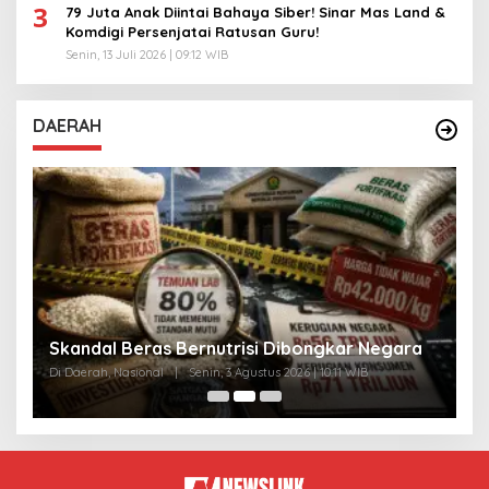
3
79 Juta Anak Diintai Bahaya Siber! Sinar Mas Land &
Komdigi Persenjatai Ratusan Guru!
Senin, 13 Juli 2026 | 09:12 WIB
DAERAH
A
Skandal Beras Bernutrisi Dibongkar Negara
T
Di Daerah, Nasional
|
Senin, 3 Agustus 2026 | 10:11 WIB
Di