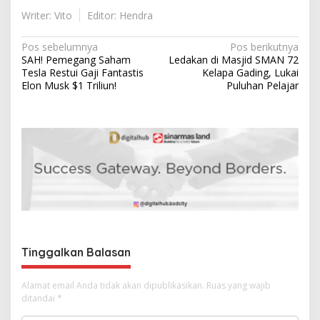
Writer: Vito
Editor: Hendra
N
Pos sebelumnya
Pos berikutnya
SAH! Pemegang Saham
Ledakan di Masjid SMAN 72
a
Tesla Restui Gaji Fantastis
Kelapa Gading, Lukai
v
Elon Musk $1 Triliun!
Puluhan Pelajar
i
g
a
s
i
p
o
s
Tinggalkan Balasan
Alamat email Anda tidak akan dipublikasikan.
Ruas yang wajib
ditandai
*