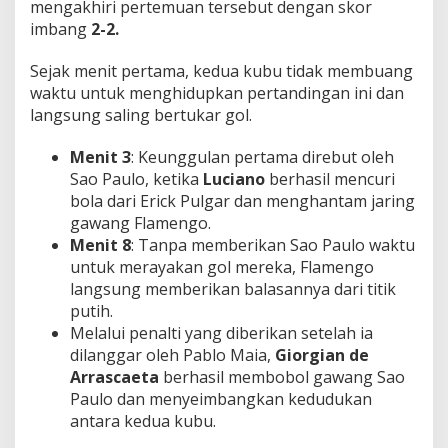
mengakhiri pertemuan tersebut dengan skor
a
imbang
2-2.
l
m
e
Sejak menit pertama, kedua kubu tidak membuang
i
waktu untuk menghidupkan pertandingan ini dan
r
langsung saling bertukar gol.
a
s
!
Menit 3
: Keunggulan pertama direbut oleh
Sao Paulo, ketika
Luciano
berhasil mencuri
bola dari Erick Pulgar dan menghantam jaring
gawang Flamengo.
Menit 8
: Tanpa memberikan Sao Paulo waktu
untuk merayakan gol mereka, Flamengo
langsung memberikan balasannya dari titik
putih.
Melalui penalti yang diberikan setelah ia
dilanggar oleh Pablo Maia,
Giorgian de
Arrascaeta
berhasil membobol gawang Sao
Paulo dan menyeimbangkan kedudukan
antara kedua kubu.