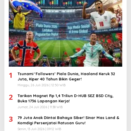
1
Tsunami ‘Followers’ Piala Dunia, Haaland Keruk 32
Juta, Kiper 40 Tahun Bikin Geger!
Minggu, 26 Juli 2026 | 12:50 WIB
2
Tarikan Magnet Rp 1,4 Triliun D-HUB SEZ BSD City,
Buka 1736 Lapangan Kerja!
Jumat, 24 Juli 2026 | 11:38 WIB
3
79 Juta Anak Diintai Bahaya Siber! Sinar Mas Land &
Komdigi Persenjatai Ratusan Guru!
Senin, 13 Juli 2026 | 09:12 WIB