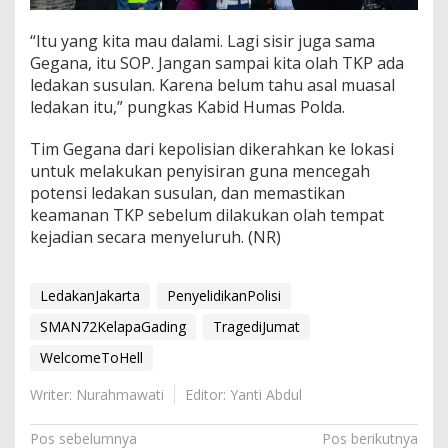
“Itu yang kita mau dalami. Lagi sisir juga sama
Gegana, itu SOP. Jangan sampai kita olah TKP ada
ledakan susulan. Karena belum tahu asal muasal
ledakan itu,” pungkas Kabid Humas Polda.
Tim Gegana dari kepolisian dikerahkan ke lokasi
untuk melakukan penyisiran guna mencegah
potensi ledakan susulan, dan memastikan
keamanan TKP sebelum dilakukan olah tempat
kejadian secara menyeluruh. (NR)
LedakanJakarta
PenyelidikanPolisi
SMAN72KelapaGading
TragediJumat
WelcomeToHell
Writer: Nurahmawati
Editor: Yanti Abdul
N
Pos sebelumnya
Pos berikutnya