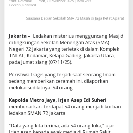
Yanti Newslink
Jumat, 7 November 2025 | 16:58 WIB
u
Daerah
,
Nasional
k
a
Suasana Depan Sekolah SMA 72 Masih di Jaga Ketat Aparat
i
P
u
l
Jakarta –
Ledakan misterius mengguncang Masjid
u
di lingkungan Sekolah Menengah Atas (SMA)
h
Negeri 72 Jakarta yang terletak di dalam Komplek
a
TNI AL, Kodamar, Kelapa Gading, Jakarta Utara,
n
P
pada Jumat siang (07/11/25).
e
l
Peristiwa tragis yang terjadi saat seorang Imam
a
sedang memberikan ceramah ini, dilaporkan
j
melukai sedikitnya 54 orang.
a
r
Kapolda Metro Jaya, Irjen Asep Edi Suheri
membenarkan terdapat 54 orang menjadi korban
ledakan SMAN 72 Jakarta
“Data yang kita terima, ada 54 orang luka,” ujar
Irjen Asep kepada awak media di Rumah Sakit