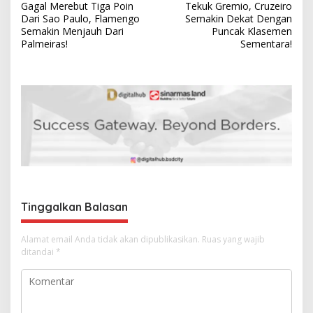
Gagal Merebut Tiga Poin
Tekuk Gremio, Cruzeiro
a
Dari Sao Paulo, Flamengo
Semakin Dekat Dengan
v
Semakin Menjauh Dari
Puncak Klasemen
Palmeiras!
Sementara!
i
g
a
s
i
p
o
s
Tinggalkan Balasan
Alamat email Anda tidak akan dipublikasikan.
Ruas yang wajib
ditandai
*