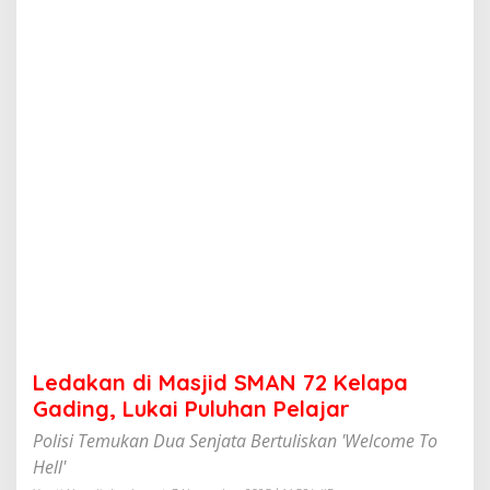
a
s
j
i
d
S
M
A
N
7
2
K
e
l
a
p
a
G
a
Ledakan di Masjid SMAN 72 Kelapa
d
i
Gading, Lukai Puluhan Pelajar
n
Polisi Temukan Dua Senjata Bertuliskan 'Welcome To
g
,
Hell'
L