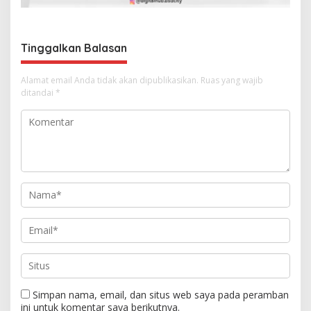
p
o
s
Tinggalkan Balasan
Alamat email Anda tidak akan dipublikasikan.
Ruas yang wajib
ditandai
*
Simpan nama, email, dan situs web saya pada peramban
ini untuk komentar saya berikutnya.