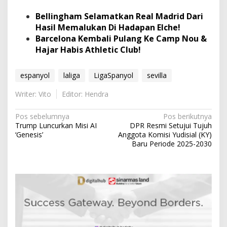
Bellingham Selamatkan Real Madrid Dari
Hasil Memalukan Di Hadapan Elche!
Barcelona Kembali Pulang Ke Camp Nou &
Hajar Habis Athletic Club!
espanyol
laliga
LigaSpanyol
sevilla
Writer: Vito
Editor: Hendra
N
Pos sebelumnya
Pos berikutnya
Trump Luncurkan Misi AI
DPR Resmi Setujui Tujuh
a
‘Genesis’
Anggota Komisi Yudisial (KY)
v
Baru Periode 2025-2030
i
g
a
s
i