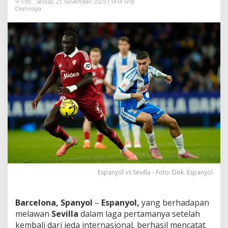
R Vito
Selasa, 25 November 2025 | 14:14 WIB
n
Olahraga
g
k
a
n
S
e
v
i
l
l
a
!
Espanyol vs Sevilla - Foto: Dok. Espanyol
Barcelona, Spanyol
–
Espanyol,
yang berhadapan
melawan
Sevilla
dalam laga pertamanya setelah
kembali dari jeda internasional, berhasil mencatat