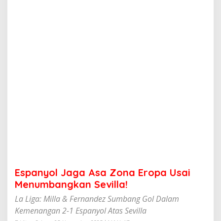
g
a
A
s
a
Z
o
n
a
E
r
o
p
a
U
s
a
i
M
Espanyol Jaga Asa Zona Eropa Usai
e
n
Menumbangkan Sevilla!
u
La Liga: Milla & Fernandez Sumbang Gol Dalam
m
b
Kemenangan 2-1 Espanyol Atas Sevilla
a