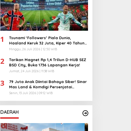
1
Tsunami ‘Followers’ Piala Dunia,
Haaland Keruk 32 Juta, Kiper 40 Tahun
Bikin Geger!
Minggu, 26 Juli 2026 | 12:50 WIB
2
Tarikan Magnet Rp 1,4 Triliun D-HUB SEZ
BSD City, Buka 1736 Lapangan Kerja!
Jumat, 24 Juli 2026 | 11:38 WIB
3
79 Juta Anak Diintai Bahaya Siber! Sinar
Mas Land & Komdigi Persenjatai
Ratusan Guru!
Senin, 13 Juli 2026 | 09:12 WIB
DAERAH