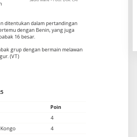
h
Pendaftaran Istana Dibuka,
Warga Berebut Kuota
an ditentukan dalam pertandingan
ertemu dengan Benin, yang juga
Di Daerah, Nasional
|
Rabu, 5 Agustus 2026 |
09:13 WIB
babak 16 besar.
babak grup dengan bermain melawan
gur. (VT)
25
Poin
4
 Kongo
4