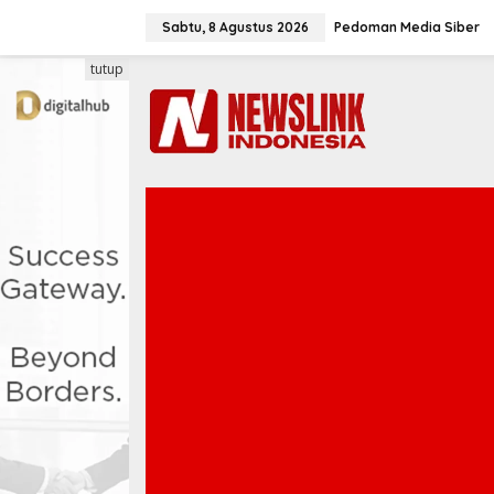
L
e
Sabtu, 8 Agustus 2026
Pedoman Media Siber
w
a
tutup
t
i
k
e
k
o
n
t
e
n