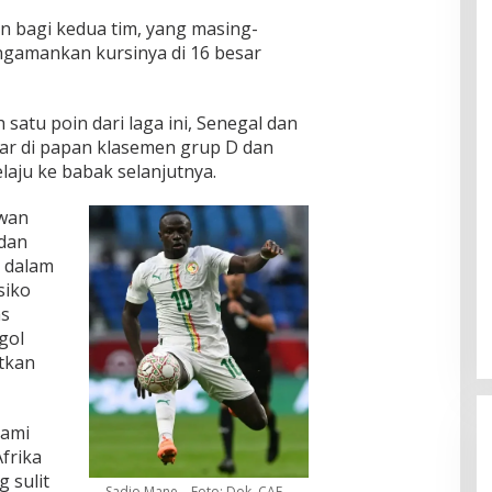
n bagi kedua tim, yang masing-
gamankan kursinya di 16 besar
tu poin dari laga ini, Senegal dan
sar di papan klasemen grup D dan
aju ke babak selanjutnya.
awan
 dan
 dalam
siko
as
gol
atkan
Kami
frika
g sulit
Sadio Mane – Foto: Dok. CAF