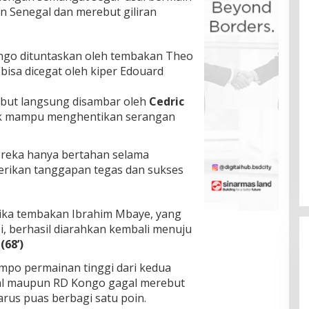
n Senegal dan merebut giliran
ongo dituntaskan oleh tembakan Theo
isa dicegat oleh kiper Edouard
sebut langsung disambar oleh
Cedric
idak mampu menghentikan serangan
ereka hanya bertahan selama
erikan tanggapan tegas dan sukses
tika tembakan Ibrahim Mbaye, yang
i, berhasil diarahkan kembali menuju
.
(68’)
mpo permainan tinggi dari kedua
gal maupun RD Kongo gagal merebut
rus puas berbagi satu poin.