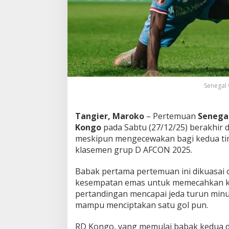
,
S
e
n
e
g
a
l
T
Senegal 
u
n
d
Tangier, Maroko
– Pertemuan
Senega
a
Kongo
pada Sabtu (27/12/25) berakhir 
T
i
meskipun mengecewakan bagi kedua ti
k
klasemen grup D AFCON 2025.
e
t
Babak pertama pertemuan ini dikuasai 
1
kesempatan emas untuk memecahkan ke
6
B
pertandingan mencapai jeda turun min
e
mampu menciptakan satu gol pun.
s
a
RD Kongo, yang memulai babak kedua 
r