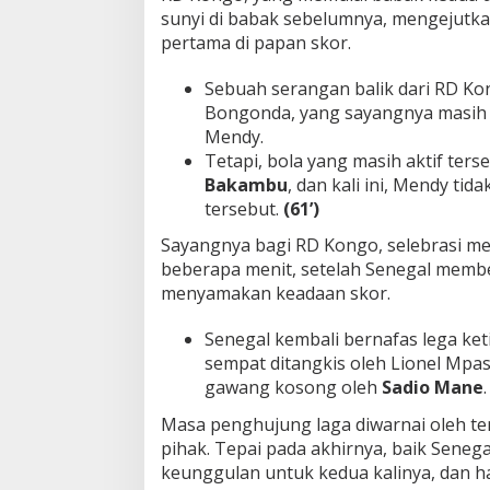
sunyi di babak sebelumnya, mengejutka
A
F
pertama di papan skor.
C
O
Sebuah serangan balik dari RD K
N
Bongonda, yang sayangnya masih b
!
Mendy.
Tetapi, bola yang masih aktif ter
Bakambu
, dan kali ini, Mendy t
tersebut.
(61’)
Sayangnya bagi RD Kongo, selebrasi m
beberapa menit, setelah Senegal memb
menyamakan keadaan skor.
Senegal kembali bernafas lega ke
sempat ditangkis oleh Lionel Mpas
gawang kosong oleh
Sadio Mane
Masa penghujung laga diwarnai oleh te
pihak. Tepai pada akhirnya, baik Sene
keunggulan untuk kedua kalinya, dan ha