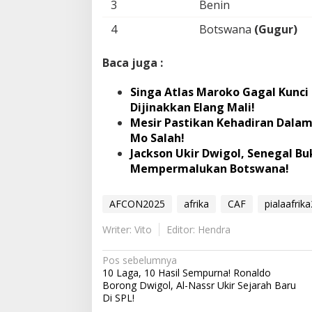
3
Benin
4
Botswana
(Gugur)
Baca juga :
Singa Atlas Maroko Gagal Kunci
Dijinakkan Elang Mali!
Mesir Pastikan Kehadiran Dalam
Mo Salah!
Jackson Ukir Dwigol, Senegal Bu
Mempermalukan Botswana!
AFCON2025
afrika
CAF
pialaafrik
Writer: Vito
Editor: Hendra
N
Pos sebelumnya
10 Laga, 10 Hasil Sempurna! Ronaldo
a
Borong Dwigol, Al-Nassr Ukir Sejarah Baru
v
Di SPL!