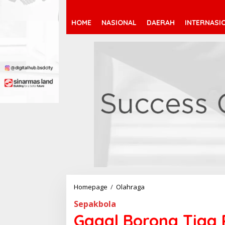
HOME
NASIONAL
DAERAH
INTERNASI
Homepage
/
Olahraga
G
a
Sepakbola
g
a
Gagal Borong Tiga 
l