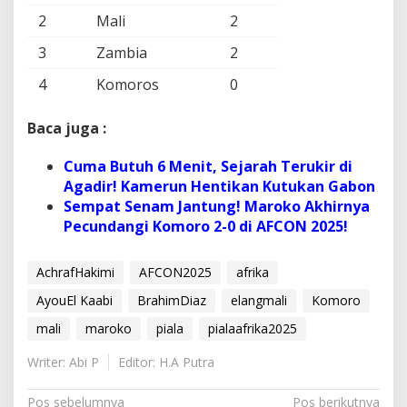
2
Mali
2
3
Zambia
2
4
Komoros
0
Baca juga :
Cuma Butuh 6 Menit, Sejarah Terukir di
Agadir! Kamerun Hentikan Kutukan Gabon
Sempat Senam Jantung! Maroko Akhirnya
Pecundangi Komoro 2-0 di AFCON 2025!
AchrafHakimi
AFCON2025
afrika
AyouEl Kaabi
BrahimDiaz
elangmali
Komoro
mali
maroko
piala
pialaafrika2025
Writer: Abi P
Editor: H.A Putra
N
Pos sebelumnya
Pos berikutnya