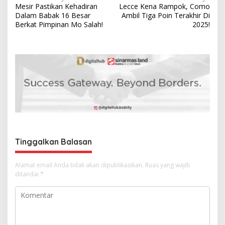
Mesir Pastikan Kehadiran
Lecce Kena Rampok, Como
a
Dalam Babak 16 Besar
Ambil Tiga Poin Terakhir Di
v
Berkat Pimpinan Mo Salah!
2025!
i
g
a
s
i
p
o
s
Tinggalkan Balasan
Alamat email Anda tidak akan dipublikasikan.
Ruas yang wajib
ditandai
*