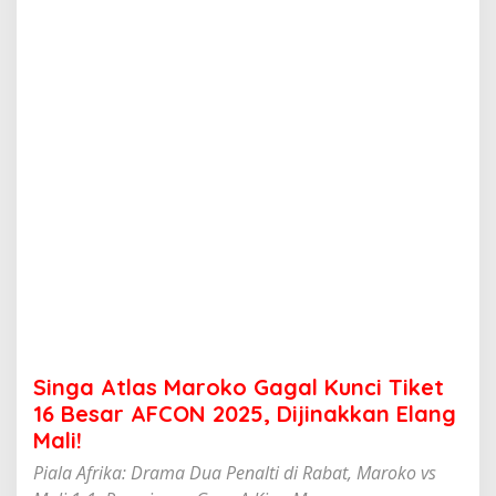
M
a
r
o
k
o
G
a
g
a
l
K
u
n
c
i
T
i
k
Singa Atlas Maroko Gagal Kunci Tiket
e
t
16 Besar AFCON 2025, Dijinakkan Elang
1
Mali!
6
B
Piala Afrika: Drama Dua Penalti di Rabat, Maroko vs
e