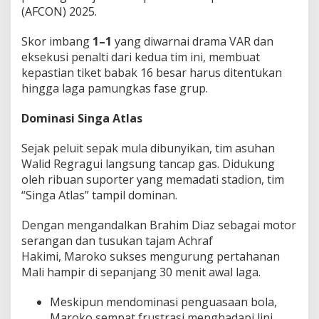
a
(AFCON) 2025.
n
g
Skor imbang
1–1
yang diwarnai drama VAR dan
M
eksekusi penalti dari kedua tim ini, membuat
a
kepastian tiket babak 16 besar harus ditentukan
l
i
hingga laga pamungkas fase grup.
!
Dominasi Singa Atlas
Sejak peluit sepak mula dibunyikan, tim asuhan
Walid Regragui langsung tancap gas. Didukung
oleh ribuan suporter yang memadati stadion, tim
“Singa Atlas” tampil dominan.
Dengan mengandalkan Brahim Diaz sebagai motor
serangan dan tusukan tajam Achraf
Hakimi, Maroko sukses mengurung pertahanan
Mali hampir di sepanjang 30 menit awal laga.
Meskipun mendominasi penguasaan bola,
Maroko sempat frustrasi menghadapi lini