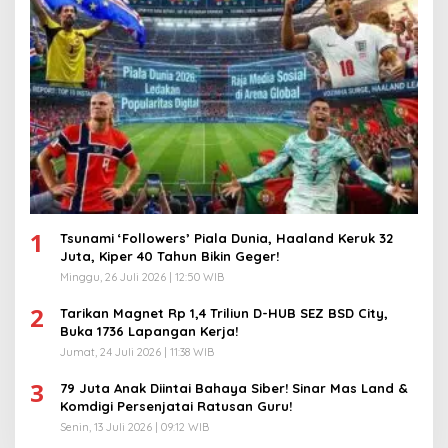
1
Tsunami ‘Followers’ Piala Dunia, Haaland Keruk 32
Juta, Kiper 40 Tahun Bikin Geger!
Minggu, 26 Juli 2026 | 12:50 WIB
2
Tarikan Magnet Rp 1,4 Triliun D-HUB SEZ BSD City,
Buka 1736 Lapangan Kerja!
Jumat, 24 Juli 2026 | 11:38 WIB
3
79 Juta Anak Diintai Bahaya Siber! Sinar Mas Land &
Komdigi Persenjatai Ratusan Guru!
Senin, 13 Juli 2026 | 09:12 WIB