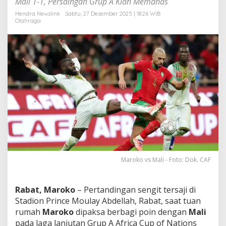
Mali 1-1, Persaingan Grup A Kian Memanas
s
a
Hendra Newslink
Sabtu, 27 Desember 2025 | 18:26 WIB
Olahraga
r
A
F
C
O
N
2
0
2
5
,
D
i
j
i
n
Maroko vs Mali - Foto: Dok. CAF
a
k
k
Rabat, Maroko
– Pertandingan sengit tersaji di
a
Stadion Prince Moulay Abdellah, Rabat, saat tuan
n
rumah
Maroko
dipaksa berbagi poin dengan
Mali
E
pada laga lanjutan Grup A Africa Cup of Nations
l