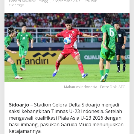
Hendra Newslink
Minggu, 7 September 2025 | 16:30 WIB
M
Olahraga
e
n
g
h
a
j
a
r
M
a
k
a
u
5
-
Makau vs Indonesia - Foto: Dok. AFC
0
!
Sidoarjo
– Stadion Gelora Delta Sidoarjo menjadi
saksi kebangkitan Timnas U-23 Indonesia. Setelah
mengawali kualifikasi Piala Asia U-23 2026 dengan
hasil imbang, pasukan Garuda Muda menunjukkan
ketajamannya.