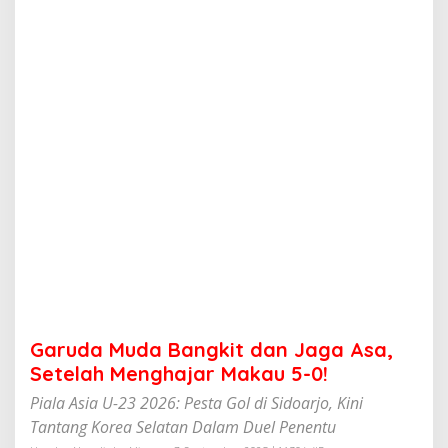
B
a
n
g
k
i
t
d
a
n
J
a
g
a
A
s
a
,
S
Garuda Muda Bangkit dan Jaga Asa,
e
t
Setelah Menghajar Makau 5-0!
e
Piala Asia U-23 2026: Pesta Gol di Sidoarjo, Kini
l
a
Tantang Korea Selatan Dalam Duel Penentu
h