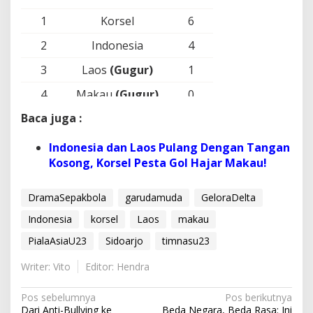
1
Korsel
6
2
Indonesia
4
3
Laos
(Gugur)
1
4
Makau
(Gugur)
0
Baca juga :
Indonesia dan Laos Pulang Dengan Tangan
Kosong, Korsel Pesta Gol Hajar Makau!
DramaSepakbola
garudamuda
GeloraDelta
Indonesia
korsel
Laos
makau
PialaAsiaU23
Sidoarjo
timnasu23
Writer: Vito
Editor: Hendra
N
Pos sebelumnya
Pos berikutnya
Dari Anti-Bullying ke
Beda Negara, Beda Rasa: Ini