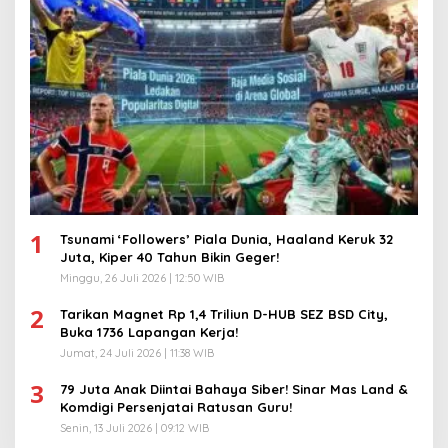
1
Tsunami ‘Followers’ Piala Dunia, Haaland Keruk 32
Juta, Kiper 40 Tahun Bikin Geger!
Minggu, 26 Juli 2026 | 12:50 WIB
2
Tarikan Magnet Rp 1,4 Triliun D-HUB SEZ BSD City,
Buka 1736 Lapangan Kerja!
Jumat, 24 Juli 2026 | 11:38 WIB
3
79 Juta Anak Diintai Bahaya Siber! Sinar Mas Land &
Komdigi Persenjatai Ratusan Guru!
Senin, 13 Juli 2026 | 09:12 WIB