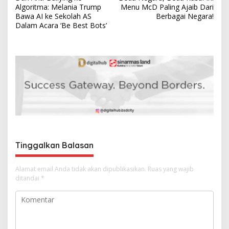
a
Algoritma: Melania Trump
Menu McD Paling Ajaib Dari
v
Bawa AI ke Sekolah AS
Berbagai Negara!
Dalam Acara ‘Be Best Bots’
i
g
a
s
i
p
o
s
Tinggalkan Balasan
Alamat email Anda tidak akan dipublikasikan.
Ruas yang wajib
ditandai
*