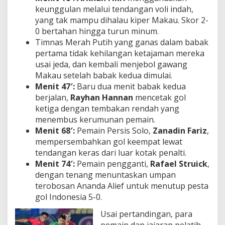
keunggulan melalui tendangan voli indah,
yang tak mampu dihalau kiper Makau. Skor 2-
0 bertahan hingga turun minum.
Timnas Merah Putih yang ganas dalam babak
pertama tidak kehilangan ketajaman mereka
usai jeda, dan kembali menjebol gawang
Makau setelah babak kedua dimulai.
Menit 47′:
Baru dua menit babak kedua
berjalan,
Rayhan Hannan
mencetak gol
ketiga dengan tembakan rendah yang
menembus kerumunan pemain.
Menit 68′:
Pemain Persis Solo,
Zanadin Fariz
,
mempersembahkan gol keempat lewat
tendangan keras dari luar kotak penalti.
Menit 74′:
Pemain pengganti,
Rafael Struick
,
dengan tenang menuntaskan umpan
terobosan Ananda Alief untuk menutup pesta
gol Indonesia 5-0.
Usai pertandingan, para
pemain dan jajaran pelatih