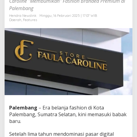
Caroline "Membumikan" Fashion Branded Premium di
&
Palembang
S
u
Hendra Newslink
Minggu, 16 Februari 2025 | 17:07 WIB
r
Daerah
,
Features
g
a
F
a
s
h
i
o
n
d
i
B
u
m
i
Palembang
– Era belanja fashion di Kota
S
r
Palembang, Sumatra Selatan, kini memasuki babak
i
baru.
w
i
Setelah lima tahun mendominasi pasar digital
j