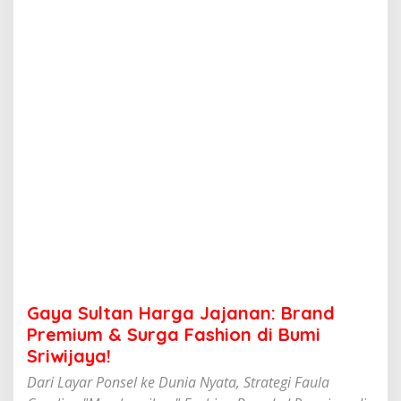
H
a
r
g
a
J
a
j
a
n
a
n
:
B
r
a
n
d
P
Gaya Sultan Harga Jajanan: Brand
r
e
Premium & Surga Fashion di Bumi
m
Sriwijaya!
i
u
Dari Layar Ponsel ke Dunia Nyata, Strategi Faula
m