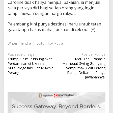
Caroline tidak hanya menjual pakaian, ia menjual
rasa percaya diri bagi setiap orang yang ingin
tampil mewah dengan harga rakyat.
Palembang kini punya destinasi baru untuk tetap
gaya tanpa harus mahal, buruan di cek out! (*)
Writer: Hendra
Editor: H.A Putra
N
Pos sebelumnya
Pos berikutnya
Trump Klaim Putin Inginkan
Mau Tahu Rahasia
a
Perdamaian di Ukraina,
Membuat Swing Golf yang
v
Mulai Negosiasi untuk Akhiri
Sempurna? JGolf Driving
Perang
Range Deltamas Punya
i
Jawabannya!
g
a
s
i
p