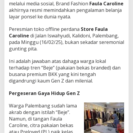
melalui media sosial, Brand Fashion
Faula Caroline
a
y
akhirnya resmi memindahkan pengalaman belanja
a
layar ponsel ke dunia nyata.
!
Peresmian toko offline perdana
Store Faula
Caroline
di Jalan Iswahyudi, Kalidoni, Palembang,
pada Minggu (16/02/25), bukan sekadar seremonial
gunting pita.
Ini adalah jawaban atas dahaga warga lokal
terhadap tren “Beje” (pakaian bekas branded) dan
busana premium BKK yang kini tengah
digandrungi kaum Gen Z dan milenial.
Pergeseran Gaya Hidup Gen Z
Warga Palembang sudah lama
akrab dengan istilah “Beje”.
Namun, di tangan Faula
Caroline, citra pakaian bekas
atau Preloved (PL) naik kelas.