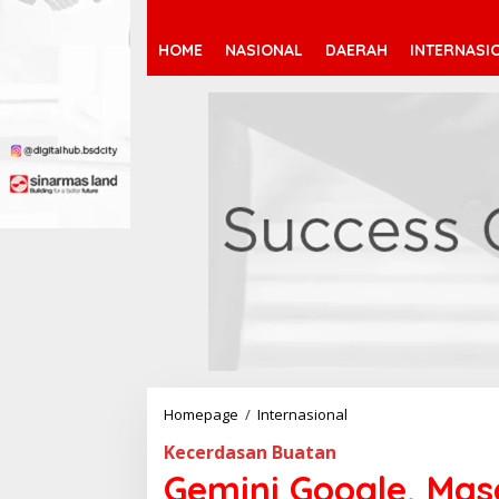
HOME
NASIONAL
DAERAH
INTERNASI
Homepage
/
Internasional
G
e
Kecerdasan Buatan
m
i
Gemini Google, Mas
n