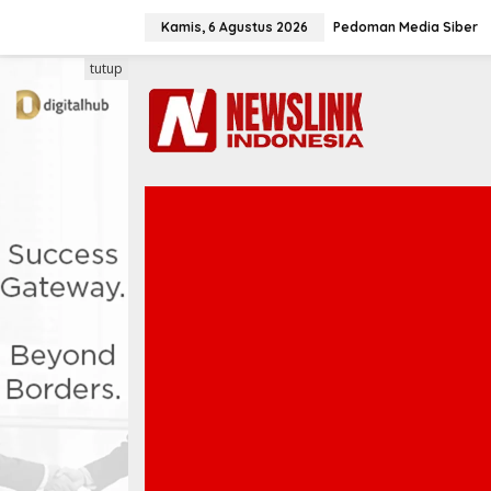
L
e
Kamis, 6 Agustus 2026
Pedoman Media Siber
w
a
tutup
t
i
k
e
k
o
n
t
e
n