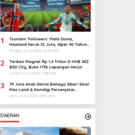
1
Tsunami ‘Followers’ Piala Dunia,
Haaland Keruk 32 Juta, Kiper 40 Tahun
Bikin Geger!
Minggu, 26 Juli 2026 | 12:50 WIB
2
Tarikan Magnet Rp 1,4 Triliun D-HUB SEZ
BSD City, Buka 1736 Lapangan Kerja!
Jumat, 24 Juli 2026 | 11:38 WIB
3
79 Juta Anak Diintai Bahaya Siber! Sinar
Mas Land & Komdigi Persenjatai
Ratusan Guru!
Senin, 13 Juli 2026 | 09:12 WIB
DAERAH