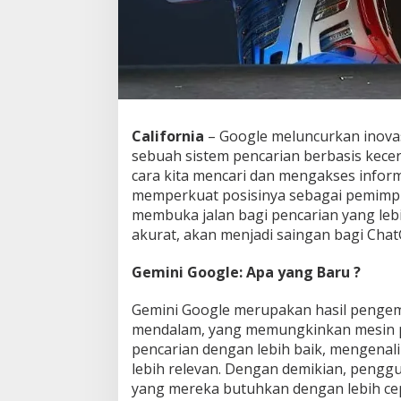
i
D
i
g
i
t
a
l
California
– Google meluncurkan inovas
sebuah sistem pencarian berbasis kece
cara kita mencari dan mengakses inform
memperkuat posisinya sebagai pemimpin
membuka jalan bagi pencarian yang lebih
akurat, akan menjadi saingan bagi Cha
Gemini Google: Apa yang Baru ?
Gemini Google merupakan hasil pengem
mendalam, yang memungkinkan mesin 
pencarian dengan lebih baik, mengenali
lebih relevan. Dengan demikian, peng
yang mereka butuhkan dengan lebih cepa