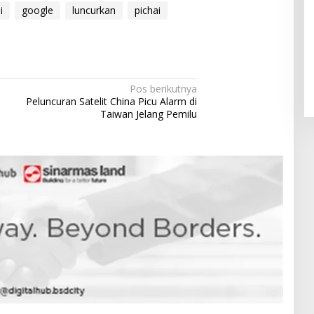
i
google
luncurkan
pichai
Pendaftaran Istana Dibuka,
Warga Berebut Kuota
Di Daerah, Nasional
|
Rabu, 5 Agustus 2026 |
09:13 WIB
Pos berikutnya
Peluncuran Satelit China Picu Alarm di
Taiwan Jelang Pemilu