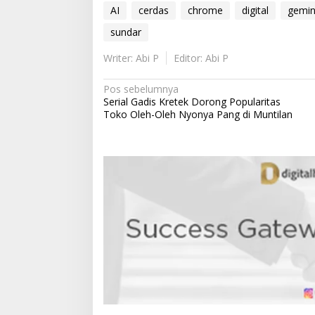
AI
cerdas
chrome
digital
gemin
sundar
Writer: Abi P
Editor: Abi P
N
Pos sebelumnya
Serial Gadis Kretek Dorong Popularitas
a
Toko Oleh-Oleh Nyonya Pang di Muntilan
v
i
g
a
s
i
p
o
s