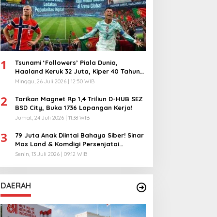
1
Tsunami ‘Followers’ Piala Dunia,
Haaland Keruk 32 Juta, Kiper 40 Tahun
Bikin Geger!
Minggu, 26 Juli 2026 | 12:50 WIB
2
Tarikan Magnet Rp 1,4 Triliun D-HUB SEZ
BSD City, Buka 1736 Lapangan Kerja!
Jumat, 24 Juli 2026 | 11:38 WIB
3
79 Juta Anak Diintai Bahaya Siber! Sinar
Mas Land & Komdigi Persenjatai
Ratusan Guru!
Senin, 13 Juli 2026 | 09:12 WIB
DAERAH