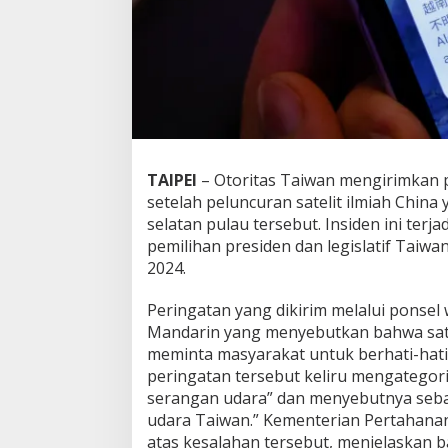
m
d
i
T
a
i
w
a
n
J
TAIPEI
– Otoritas Taiwan mengirimkan p
e
setelah peluncuran satelit ilmiah China 
l
selatan pulau tersebut. Insiden ini ter
a
pemilihan presiden dan legislatif Taiwa
n
2024.
g
P
e
Peringatan yang dikirim melalui ponsel
m
Mandarin yang menyebutkan bahwa satel
i
meminta masyarakat untuk berhati-hati.
l
peringatan tersebut keliru mengategor
u
serangan udara” dan menyebutnya sebag
udara Taiwan.” Kementerian Pertahan
atas kesalahan tersebut, menjelaskan b