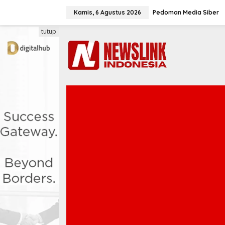
L
e
Kamis, 6 Agustus 2026
Pedoman Media Siber
w
a
tutup
t
i
k
e
k
o
n
t
e
n