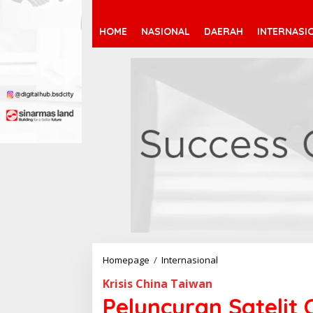
HOME
NASIONAL
DAERAH
INTERNASI
Homepage
/
Internasional
P
e
Krisis China Taiwan
l
u
Peluncuran Satelit 
n