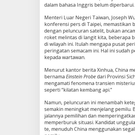
dalam bahasa Inggris belum diperbarui.
Menteri Luar Negeri Taiwan, Joseph Wu
konferensi pers di Taipei, memastikan 
dengan peluncuran satelit, bukan ancam
roket melintas di langit kita, beberapa
di wilayah ini. Itulah mengapa pusat p
peringatan semacam ini. Hal ini sudah p
kepada wartawan.
Menurut kantor berita Xinhua, China me
bernama
Einstein Probe
dari Provinsi Sic
mengamati fenomena transien misteriu
seperti “kilatan kembang api.”
Namun, peluncuran ini menambah keteg
semakin meningkat menjelang pemilu. B
jalannya pemilihan dan memperingatka
memperburuk situasi. Kandidat unggulan
te, menuduh China menggunakan segala