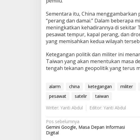
pemilu.
Sementara itu, China menggambarkan pe
“perang dan damai.” Dalam beberapa min
meningkatkan kehadirannya di sekita
pesawat tempur, kapal perang, dan dron
yang memisahkan kedua wilayah terseb
Ketegangan politik dan militer ini men
Taiwan yang akan menentukan masa d
tengah tekanan geopolitik yang terus m
alarm
china
ketegangan
militer
pesawat
satelir
taiwan
Writer: Yanti Abdul
Editor: Yanti Abdul
N
Pos sebelumnya
Gemini Google, Masa Depan Informasi
a
Digital