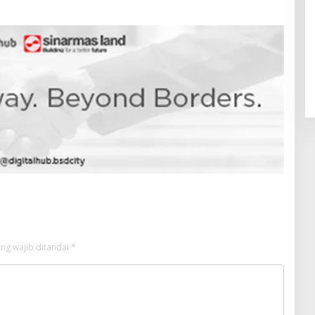
Pendaftaran Istana Dibuka,
Warga Berebut Kuota
Di Daerah, Nasional
|
Rabu, 5 Agustus 2026 |
09:13 WIB
ng wajib ditandai
*