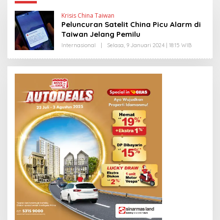
Krisis China Taiwan
Peluncuran Satelit China Picu Alarm di
Taiwan Jelang Pemilu
Internasional
|
Selasa, 9 Januari 2024 | 18:15 WIB
O
L
E
H
Y
A
N
T
I
N
E
W
S
L
I
N
K