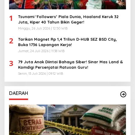
1
Tsunami ‘Followers’ Piala Dunia, Haaland Keruk 32
Juta, Kiper 40 Tahun Bikin Geger!
Minggu, 26 Juli 2026 | 12:50 WIB
2
Tarikan Magnet Rp 1,4 Triliun D-HUB SEZ BSD City,
Buka 1736 Lapangan Kerja!
Jumat, 24 Juli 2026 | 11:38 WIB
3
79 Juta Anak Diintai Bahaya Siber! Sinar Mas Land &
Komdigi Persenjatai Ratusan Guru!
Senin, 13 Juli 2026 | 09:12 WIB
DAERAH