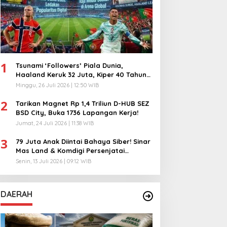
1
Tsunami ‘Followers’ Piala Dunia,
Haaland Keruk 32 Juta, Kiper 40 Tahun
Bikin Geger!
Minggu, 26 Juli 2026 | 12:50 WIB
2
Tarikan Magnet Rp 1,4 Triliun D-HUB SEZ
BSD City, Buka 1736 Lapangan Kerja!
Jumat, 24 Juli 2026 | 11:38 WIB
3
79 Juta Anak Diintai Bahaya Siber! Sinar
Mas Land & Komdigi Persenjatai
Ratusan Guru!
Senin, 13 Juli 2026 | 09:12 WIB
DAERAH