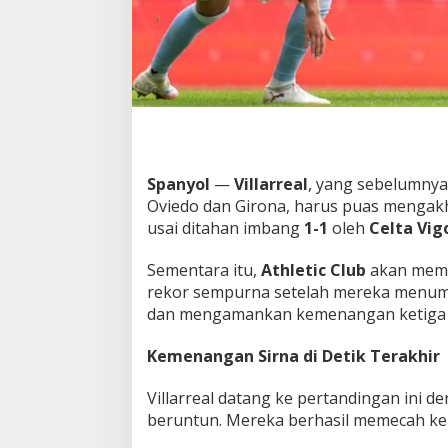
l
a
r
r
e
a
l
G
a
g
Spanyol
—
Villarreal
, yang sebelumny
a
Oviedo dan Girona, harus puas mengakh
l
usai ditahan imbang
1-1
oleh
Celta Vig
M
e
Sementara itu,
Athletic Club
akan mema
n
a
rekor sempurna setelah mereka menu
n
dan mengamankan kemenangan ketiga
g
,
Kemenangan Sirna di Detik Terakhir
A
t
h
Villarreal datang ke pertandingan ini
l
beruntun. Mereka berhasil memecah ke
e
t