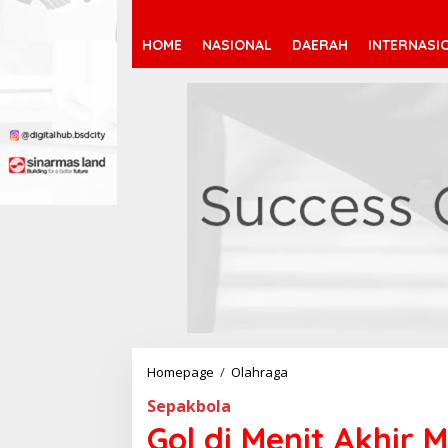
HOME
NASIONAL
DAERAH
INTERNASI
Homepage
/
Olahraga
G
o
Sepakbola
l
d
Gol di Menit Akhir M
i