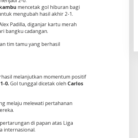
enjadi 2-0.
akambu
mencetak gol hiburan bagi
untuk mengubah hasil akhir 2-1.
Pendaftaran Istana Dibuka,
Warga Berebut Kuota
Alex Padilla, diganjar kartu merah
Di Daerah, Nasional
|
Rabu, 5 Agustus 2026 |
ri bangku cadangan.
09:13 WIB
an tim tamu yang berhasil
hasil melanjutkan momentum positif
1-0.
Gol tunggal dicetak oleh
Carlos
ng melaju melewati pertahanan
ereka.
 pertarungan di papan atas Liga
a internasional.