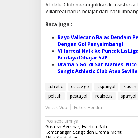
Athletic Club menunjukkan konsistensi 
Villarreal harus belajar dari hasil imba
Baca juga :
Rayo Vallecano Balas Dendam Pe
Dengan Gol Penyeimbang!
Villarreal Naik ke Puncak La Lig
Berdaya Dihajar 5-0!
Drama 5 Gol di San Mames: Nic
Sengit Athletic Club Atas Sevilla
athletic
celtavigo
espanyol
klasem
pelatih
pestagol
realbetis
spanyol
Writer: Vito
Editor: Hendra
N
Pos sebelumnya
Grealish Bersinar, Everton Raih
a
Kemenangan Sengit dan Drama Menit
Akhir Sunderland!