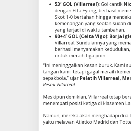
53′ GOL (Villarreal)
: Gol cantik
Ni
i
dengan Etta Eyong, berhasil mem
c
C
Skot 1-0 bertahan hingga mendeka
l
kemenangan yang seolah sudah di
u
yang terjadi di waktu tambahan.
b
90+4′ GOL (Celta Vigo)
:
Borja Igl
S
Villarreal. Sundulannya yang mem
e
m
berhasil menyamakan kedudukan, 
p
untuk meraih tiga poin.
u
r
“Ini meninggalkan kesan buruk. Kami
n
tangan kami, tetapi gagal meraih kemen
a
sepakbola,” ujar
Pelatih Villarreal,
Mar
!
Resmi Villarreal.
Meskipun demikian, Villarreal tetap be
menempati posisi ketiga di klasemen La 
Namun, mereka akan menghadapi dua lag
yaitu melawan Atletico Madrid dan Tot