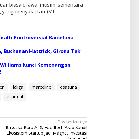
luar biasa di awal musim, sementara
ng yang menyakitkan. (VT)
nalti Kontroversial Barcelona
a, Buchanan Hattrick, Girona Tak
o Williams Kunci Kemenangan
!
en
laliga
marcelino
osasuna
villarreal
Pos berikutnya
Raksasa Baru AI & Foodtech Arab Saudi!
Ekosistem Startup Jadi Magnet Investasi
Terpanas!