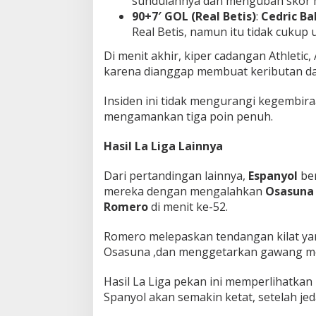
sundulannya dan mengubah skor m
90+7′ GOL (Real Betis)
:
Cedric B
Real Betis, namun itu tidak cukup 
Di menit akhir, kiper cadangan Athletic, 
karena dianggap membuat keributan da
Insiden ini tidak mengurangi kegembira
mengamankan tiga poin penuh.
Hasil La Liga Lainnya
Dari pertandingan lainnya,
Espanyol
ber
mereka dengan mengalahkan
Osasuna
Romero
di menit ke-52.
Romero melepaskan tendangan kilat ya
Osasuna ,dan menggetarkan gawang m
Hasil La Liga pekan ini memperlihatkan
Spanyol akan semakin ketat, setelah jed