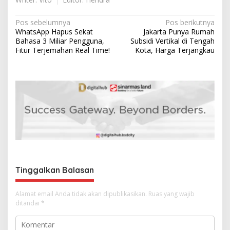
N
Pos sebelumnya
Pos berikutnya
WhatsApp Hapus Sekat
Jakarta Punya Rumah
a
Bahasa 3 Miliar Pengguna,
Subsidi Vertikal di Tengah
v
Fitur Terjemahan Real Time!
Kota, Harga Terjangkau
i
g
a
s
i
p
o
s
Tinggalkan Balasan
Alamat email Anda tidak akan dipublikasikan.
Ruas yang wajib
ditandai
*