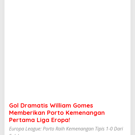
s
W
i
l
l
i
a
m
G
o
m
e
s
M
e
m
b
e
r
Gol Dramatis William Gomes
i
k
Memberikan Porto Kemenangan
a
Pertama Liga Eropa!
n
P
Europa League: Porto Raih Kemenangan Tipis 1-0 Dari
o