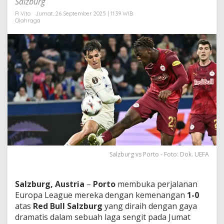
Salzburg
r
t
R Vito
Jumat, 26 September 2025 | 11:39 WIB
Olahraga
o
K
e
m
e
n
a
n
g
a
n
P
e
r
t
Salzburg vs Porto - Foto: Dok. UEFA
a
m
a
Salzburg, Austria
–
Porto
membuka perjalanan
L
i
Europa League mereka dengan kemenangan
1-0
g
atas
Red Bull Salzburg
yang diraih dengan gaya
a
dramatis dalam sebuah laga sengit pada Jumat
E