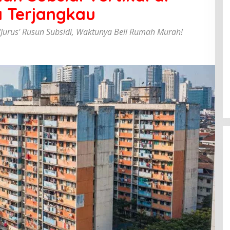
a Terjangkau
'Jurus' Rusun Subsidi, Waktunya Beli Rumah Murah!