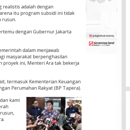
 realistis adalah dengan
rena itu program subsidi ini tidak
 rusun.
bertemu dengan Gubernur Jakarta
pemerintah dalam menjawab
agi masyarakat berpenghasilan
n proyek ini, Menteri Ara tak bekerja
kait, termasuk Kementerian Keuangan
ngan Perumahan Rakyat (BP Tapera).
 dan kami
erah
rusun,
a.