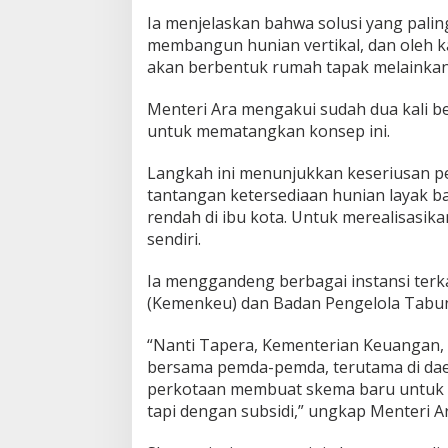
n
Ia menjelaskan bahwa solusi yang paling
g
membangun hunian vertikal, dan oleh ka
k
akan berbentuk rumah tapak melainkan
a
u
Menteri Ara mengakui sudah dua kali 
untuk mematangkan konsep ini.
Langkah ini menunjukkan keseriusan 
tantangan ketersediaan hunian layak b
rendah di ibu kota. Untuk merealisasika
sendiri.
Ia menggandeng berbagai instansi ter
(Kemenkeu) dan Badan Pengelola Tabu
“Nanti Tapera, Kementerian Keuangan,
bersama pemda-pemda, terutama di da
perkotaan membuat skema baru untuk 
tapi dengan subsidi,” ungkap Menteri Ar