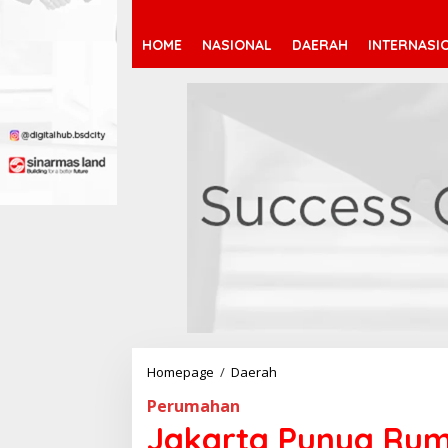
HOME
NASIONAL
DAERAH
INTERNASI
Homepage
/
Daerah
J
a
Perumahan
k
a
Jakarta Punya Ruma
r