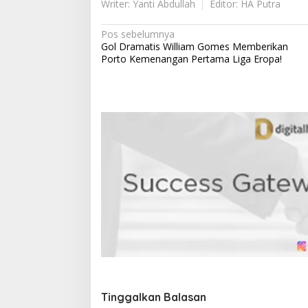
Writer: Yanti Abdullah
Editor: HA Putra
N
Pos sebelumnya
Gol Dramatis William Gomes Memberikan
a
Porto Kemenangan Pertama Liga Eropa!
v
i
g
a
s
i
p
o
s
Tinggalkan Balasan