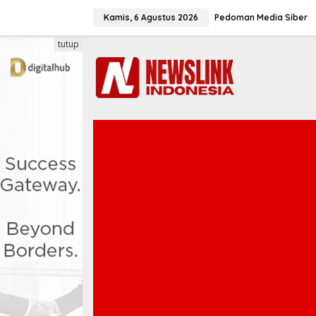
L
e
Kamis, 6 Agustus 2026
Pedoman Media Siber
w
a
tutup
t
i
k
e
k
o
n
t
e
n