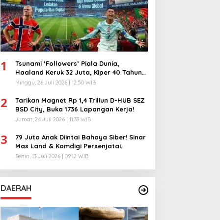
1
Tsunami ‘Followers’ Piala Dunia,
Haaland Keruk 32 Juta, Kiper 40 Tahun
Bikin Geger!
Minggu, 26 Juli 2026 | 12:50 WIB
2
Tarikan Magnet Rp 1,4 Triliun D-HUB SEZ
BSD City, Buka 1736 Lapangan Kerja!
Jumat, 24 Juli 2026 | 11:38 WIB
3
79 Juta Anak Diintai Bahaya Siber! Sinar
Mas Land & Komdigi Persenjatai
Ratusan Guru!
Senin, 13 Juli 2026 | 09:12 WIB
DAERAH