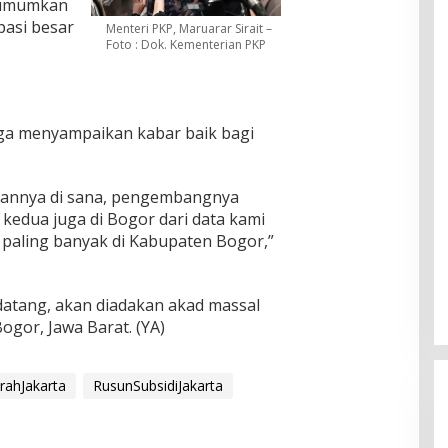
diumumkan
pasi besar
Menteri PKP, Maruarar Sirait –
Foto : Dok. Kementerian PKP
juga menyampaikan kabar baik bagi
gannya di sana, pengembangnya
g kedua juga di Bogor dari data kami
h paling banyak di Kabupaten Bogor,”
atang, akan diadakan akad massal
ogor, Jawa Barat. (YA)
ahJakarta
RusunSubsidiJakarta