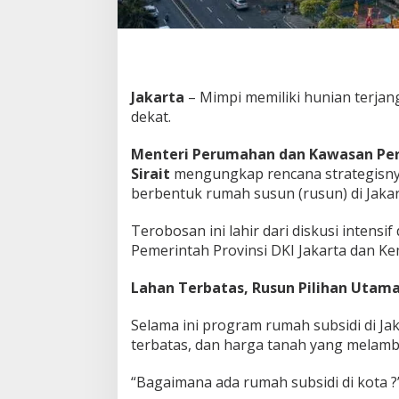
a
l
d
i
T
e
Jakarta
– Mimpi memiliki hunian terjang
n
dekat.
g
a
Menteri Perumahan dan Kawasan Pe
h
Sirait
mengungkap rencana strategisny
K
o
berbentuk rumah susun (rusun) di Jakar
t
a
Terobosan ini lahir dari diskusi intens
,
Pemerintah Provinsi DKI Jakarta dan K
H
a
Lahan Terbatas, Rusun Pilihan Utam
r
g
a
Selama ini program rumah subsidi di Ja
T
terbatas, dan harga tanah yang melam
e
r
“Bagaimana ada rumah subsidi di kota ?”
j
a