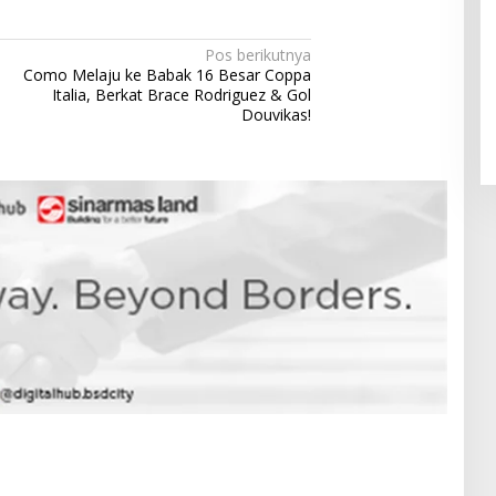
Pos berikutnya
Pendaftaran Istana Dibuka,
Como Melaju ke Babak 16 Besar Coppa
Warga Berebut Kuota
Italia, Berkat Brace Rodriguez & Gol
Di Daerah, Nasional
|
Rabu, 5 Agustus 2026 |
Douvikas!
09:13 WIB