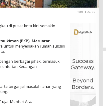
Foto : ilustrasi
kau di pusat kota kini semakin
rmukiman (PKP), Maruarar
a untuk menyediakan rumah subsidi
ta.
if dengan berbagai pihak, termasuk
ementerian Keuangan.
a
karta terganjal masalah lahan yang
bung.
 ujar Menteri Ara.