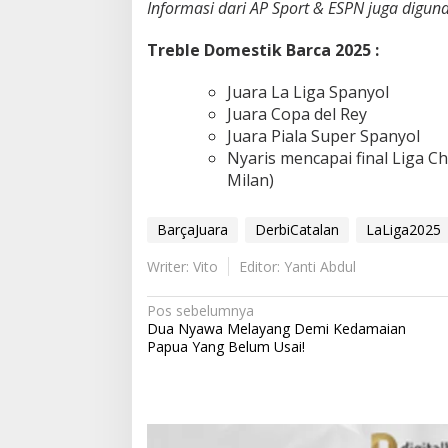
Informasi dari AP Sport & ESPN juga diguna
Treble Domestik Barca 2025 :
Juara La Liga Spanyol
Juara Copa del Rey
Juara Piala Super Spanyol
Nyaris mencapai final Liga Ch
Milan)
BarçaJuara
DerbiCatalan
LaLiga2025
Writer: Vito
Editor: Yanti Abdul
N
Pos sebelumnya
Dua Nyawa Melayang Demi Kedamaian
a
Papua Yang Belum Usai!
v
i
g