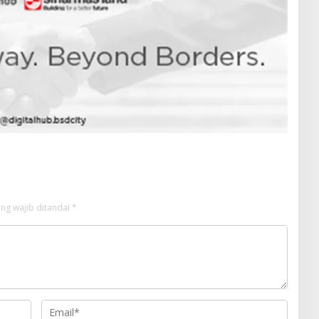
ng wajib ditandai
*