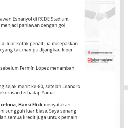
lawan Espanyol di RCDE Stadium,
al menjadi pahlawan dengan gol
i luar kotak penalti, ia melepaskan
a yang tak mampu dijangkau kiper
0, sebelum Fermín López menambah
g sejak menit ke-80, setelah Leandro
kekerasan terhadap Yamal.
rcelona, Hansi Flick
menyatakan
 ini sungguh luar biasa. Saya senang
, dan semua kredit juga untuk pemain