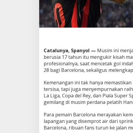
o
n
a
J
u
a
r
a
L
Catalunya, Spanyol —
Musim ini menja
a
berusia 17 tahun itu mengukir kisah ma
L
profesionalnya, saat mencetak gol inda
i
g
28 bagi Barcelona, sekaligus melengkap
a
k
Kemenangan ini tak hanya memastikan g
e
tersisa, tapi juga menyempurnakan raih
-
La Liga, Copa del Rey, dan Piala Super
2
8
gemilang di musim perdana pelatih Hansi
Para pemain Barcelona merayakan keme
lapangan yang disemprot air dari sprink
Barcelona, ribuan fans turun ke jalan 