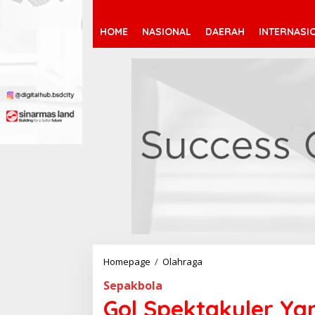
HOME
NASIONAL
DAERAH
INTERNASI
Homepage
/
Olahraga
G
o
Sepakbola
l
S
Gol Spektakuler Ya
p