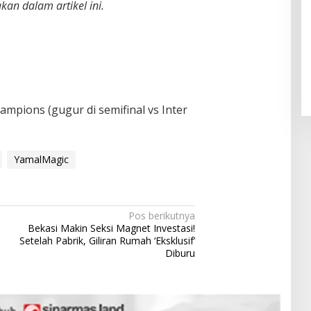
kan dalam artikel ini.
Pendaftaran Istana Dibuka,
Warga Berebut Kuota
Di Daerah, Nasional
|
Rabu, 5 Agustus 2026 |
09:13 WIB
ampions (gugur di semifinal vs Inter
YamalMagic
Pos berikutnya
Bekasi Makin Seksi Magnet Investasi!
Setelah Pabrik, Giliran Rumah ‘Eksklusif’
Diburu