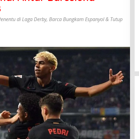
8
Penentu di Laga Derby, Barca Bungkam Espanyol & Tutup