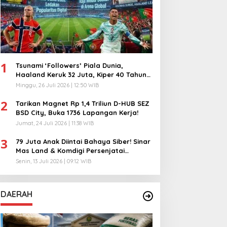
1
Tsunami ‘Followers’ Piala Dunia,
Haaland Keruk 32 Juta, Kiper 40 Tahun
Bikin Geger!
Minggu, 26 Juli 2026 | 12:50 WIB
2
Tarikan Magnet Rp 1,4 Triliun D-HUB SEZ
BSD City, Buka 1736 Lapangan Kerja!
Jumat, 24 Juli 2026 | 11:38 WIB
3
79 Juta Anak Diintai Bahaya Siber! Sinar
Mas Land & Komdigi Persenjatai
Ratusan Guru!
Senin, 13 Juli 2026 | 09:12 WIB
DAERAH