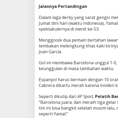
Jalannya Pertandingan
Dalam laga derby yang sarat gengsi me
Jumat dini hari (waktu Indonesia), Yam
spektakulernya di menit ke-53.
Menggocek dua pemain bertahan lawan d
tembakan melengkung khas kaki kiriny
Joan García.
Gol ini membawa Barcelona unggul 1-
keunggulan di masa tambahan waktu.
Espanyol harus bermain dengan 10 oran
Cabrera dikartu merah karena insiden 
Seperti dikutip dari
AP Sport,
Pelatih Ba
“Barcelona juara, dan meraih tiga gelar
tim ini bisa bangkit setelah musim lalu
seperti Yamal.”