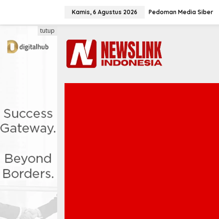
L
e
Kamis, 6 Agustus 2026
Pedoman Media Siber
w
a
tutup
t
i
k
e
k
o
n
t
e
n