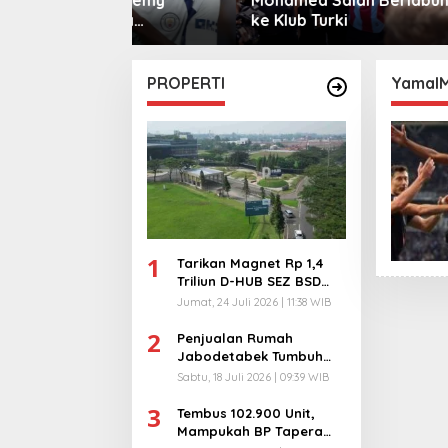
sama
ke Klub Turki
Warga 
City
PROPERTI
YamalM
1
Tarikan Magnet Rp 1,4
Triliun D-HUB SEZ BSD
City, Buka 1736
Jumat, 24 Juli 2026 | 11:38 WIB
Lapangan Kerja!
2
Penjualan Rumah
Jabodetabek Tumbuh
94%! Developer
Sabtu, 18 Juli 2026 | 09:39 WIB
Langsung Lempar Diskon
3
Ekstra
Tembus 102.900 Unit,
Mampukah BP Tapera