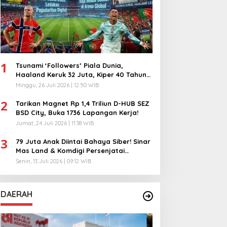
1
Tsunami ‘Followers’ Piala Dunia,
Haaland Keruk 32 Juta, Kiper 40 Tahun
Bikin Geger!
Minggu, 26 Juli 2026 | 12:50 WIB
2
Tarikan Magnet Rp 1,4 Triliun D-HUB SEZ
BSD City, Buka 1736 Lapangan Kerja!
Jumat, 24 Juli 2026 | 11:38 WIB
3
79 Juta Anak Diintai Bahaya Siber! Sinar
Mas Land & Komdigi Persenjatai
Ratusan Guru!
Senin, 13 Juli 2026 | 09:12 WIB
DAERAH