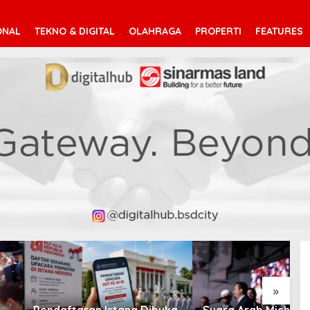
ONAL
TEKNO & DIGITAL
OLAHRAGA
PROPERTI
FEATURES
V
T
»
taran Istana Dibuka,
Suara Arab Michigan Ubah