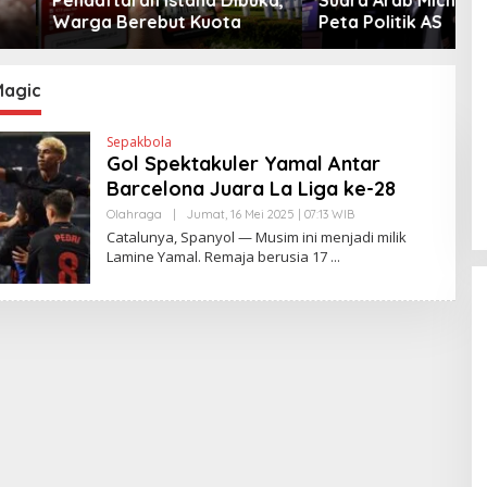
Berebut Kuota
Peta Politik AS
agic
Sepakbola
Gol Spektakuler Yamal Antar
Barcelona Juara La Liga ke-28
Olahraga
|
Jumat, 16 Mei 2025 | 07:13 WIB
O
L
Catalunya, Spanyol — Musim ini menjadi milik
E
Lamine Yamal. Remaja berusia 17
H
Y
A
N
T
I
N
E
W
S
L
I
N
K