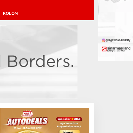
KOLOM
inícius Júnior ke Arsenal:
ransfer Penuh Risiko
Debut Manis Jeremy