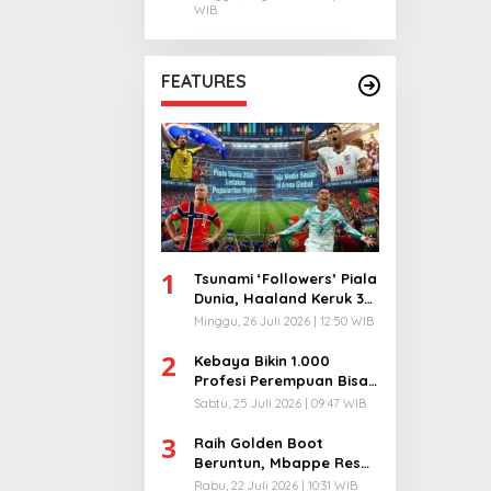
WIB
FEATURES
1
Tsunami ‘Followers’ Piala
Dunia, Haaland Keruk 32
Juta, Kiper 40 Tahun
Minggu, 26 Juli 2026 | 12:50 WIB
Bikin Geger!
2
Kebaya Bikin 1.000
Profesi Perempuan Bisa
Menyatu di Arena
Sabtu, 25 Juli 2026 | 09:47 WIB
Komunikasi Global!
3
Raih Golden Boot
Beruntun, Mbappe Resmi
Kunci Takhta Top Skor
Rabu, 22 Juli 2026 | 10:31 WIB