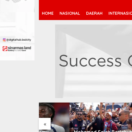
HOME
NASIONAL
DAERAH
INTERNASI
«
 Jeremy
Mohamed Salah Berlabuh
Pendaf