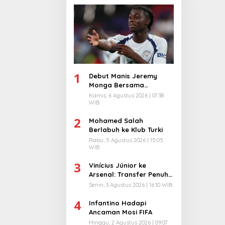
1
Debut Manis Jeremy
Monga Bersama
Manchester City
Kamis, 6 Agustus 2026 | 07:38
WIB
2
Mohamed Salah
Berlabuh ke Klub Turki
Rabu, 5 Agustus 2026 | 15:05
WIB
3
Vinícius Júnior ke
Arsenal: Transfer Penuh
Risiko
Senin, 3 Agustus 2026 | 16:10 WIB
4
Infantino Hadapi
Ancaman Mosi FIFA
Minggu, 2 Agustus 2026 | 09:07