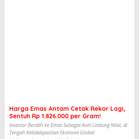
n
t
a
m
C
e
t
a
k
R
e
k
o
r
L
a
g
i
,
Harga Emas Antam Cetak Rekor Lagi,
S
e
Sentuh Rp 1.826.000 per Gram!
n
Investor Beralih ke Emas Sebagai Aset Lindung Nilai, di
t
u
Tengah Ketidakpastian Ekonomi Global
h