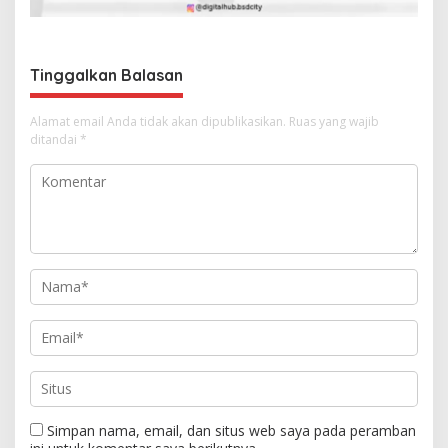
p
o
s
Tinggalkan Balasan
Alamat email Anda tidak akan dipublikasikan.
Ruas yang wajib
ditandai
*
Simpan nama, email, dan situs web saya pada peramban