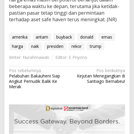
beberapa waktu ke depan, terutama jika ketidak-
pastian pasar tetap tinggi dan permintaan
terhadap aset safe haven terus meningkat. (NR)
amerika
antam
buyback
donald
emas
harga
naik
presiden
rekor
trump
Writer: Nurahmawati
Editor: E Priyono
N
Pos sebelumnya
Pos berikutnya
Pelabuhan Bakauheni Siap
Kejutan Menegangkan di
a
Angkut Pemudik Balik Ke
Santiago Bernabeu!
v
Merak
i
g
a
s
i