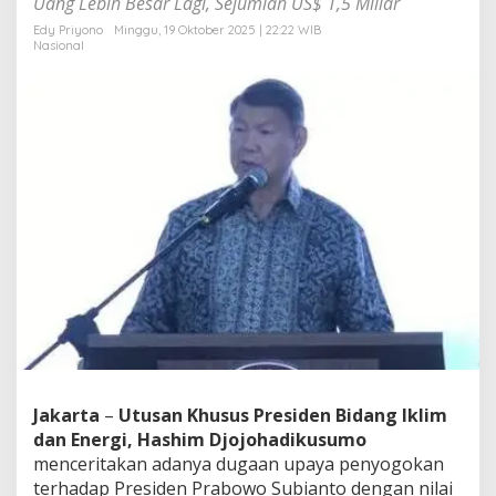
Uang Lebih Besar Lagi, Sejumlah US$ 1,5 Miliar
1
6
Edy Priyono
Minggu, 19 Oktober 2025 | 22:22 WIB
Nasional
,
5
T
r
i
l
i
u
n
,
M
a
f
i
a
M
a
n
a
Jakarta
–
Utusan Khusus Presiden Bidang Iklim
Y
dan Energi,
Hashim Djojohadikusumo
a
menceritakan adanya dugaan upaya penyogokan
n
terhadap Presiden Prabowo Subianto dengan nilai
g