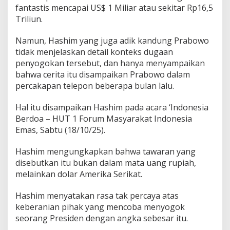
S
fantastis mencapai US$ 1 Miliar atau sekitar Rp16,5
e
Triliun.
b
e
Namun, Hashim yang juga adik kandung Prabowo
r
tidak menjelaskan detail konteks dugaan
a
n
penyogokan tersebut, dan hanya menyampaikan
i
bahwa cerita itu disampaikan Prabowo dalam
I
percakapan telepon beberapa bulan lalu.
n
i
Hal itu disampaikan Hashim pada acara ‘Indonesia
?
"
Berdoa – HUT 1 Forum Masyarakat Indonesia
Emas, Sabtu (18/10/25).
Hashim mengungkapkan bahwa tawaran yang
disebutkan itu bukan dalam mata uang rupiah,
melainkan dolar Amerika Serikat.
Hashim menyatakan rasa tak percaya atas
keberanian pihak yang mencoba menyogok
seorang Presiden dengan angka sebesar itu.