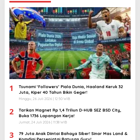
1
Tsunami ‘Followers’ Piala Dunia, Haaland Keruk 32
Juta, Kiper 40 Tahun Bikin Geger!
Minggu, 26 Juli 2026 | 12:50 WIB
2
Tarikan Magnet Rp 1,4 Triliun D-HUB SEZ BSD City,
Buka 1736 Lapangan Kerja!
Jumat, 24 Juli 2026 | 11:38 WIB
3
79 Juta Anak Diintai Bahaya Siber! Sinar Mas Land &
Komdigi Persenjatai Ratusan Guru!