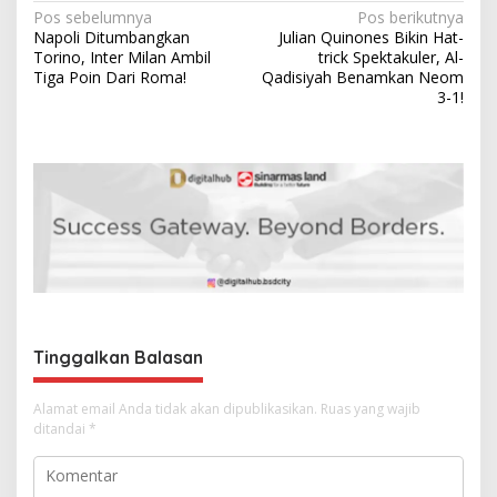
N
Pos sebelumnya
Pos berikutnya
Napoli Ditumbangkan
Julian Quinones Bikin Hat-
a
Torino, Inter Milan Ambil
trick Spektakuler, Al-
v
Tiga Poin Dari Roma!
Qadisiyah Benamkan Neom
3-1!
i
g
a
s
i
p
o
s
Tinggalkan Balasan
Alamat email Anda tidak akan dipublikasikan.
Ruas yang wajib
ditandai
*