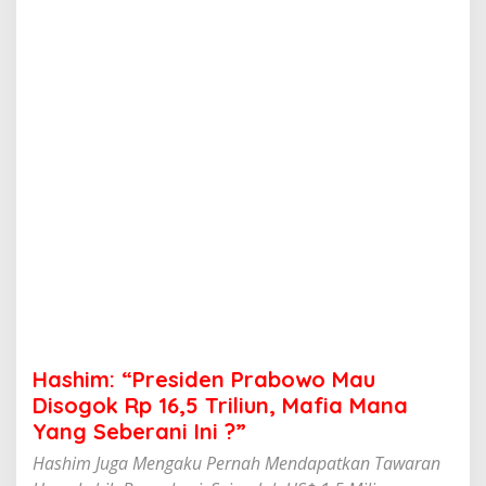
e
s
i
d
e
n
P
r
a
b
o
w
o
M
a
u
D
i
s
Hashim: “Presiden Prabowo Mau
o
g
Disogok Rp 16,5 Triliun, Mafia Mana
o
Yang Seberani Ini ?”
k
R
Hashim Juga Mengaku Pernah Mendapatkan Tawaran
p