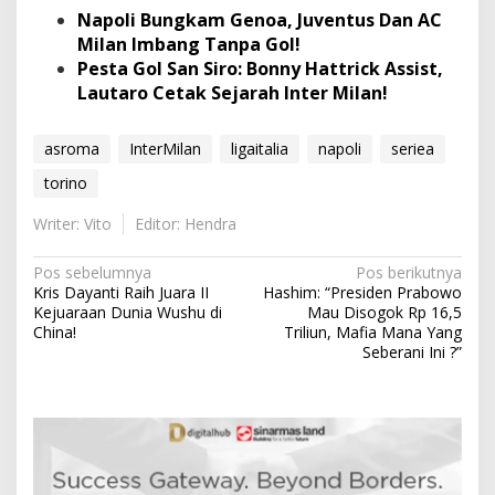
Napoli Bungkam Genoa, Juventus Dan AC
Milan Imbang Tanpa Gol!
Pesta Gol San Siro: Bonny Hattrick Assist,
Lautaro Cetak Sejarah Inter Milan!
asroma
InterMilan
ligaitalia
napoli
seriea
torino
Writer: Vito
Editor: Hendra
N
Pos sebelumnya
Pos berikutnya
Kris Dayanti Raih Juara II
Hashim: “Presiden Prabowo
a
Kejuaraan Dunia Wushu di
Mau Disogok Rp 16,5
v
China!
Triliun, Mafia Mana Yang
Seberani Ini ?”
i
g
a
s
i