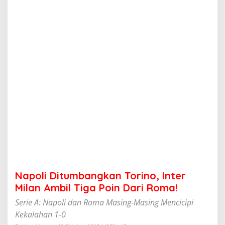
m
b
a
n
g
k
a
n
T
o
r
i
n
o
,
I
n
t
e
Napoli Ditumbangkan Torino, Inter
r
M
Milan Ambil Tiga Poin Dari Roma!
i
Serie A: Napoli dan Roma Masing-Masing Mencicipi
l
a
Kekalahan 1-0
n