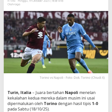
R Vito
Minggu, 19 Oktober 2025 | 18:38 WIB
A
Olahraga
m
b
i
l
T
i
g
a
P
o
i
n
D
a
r
i
Torino vs Napoli - Foto: Dok. Torino (Chiudi X)
R
o
m
Turin, Italia
– Juara bertahan
Napoli
menelan
a
!
kekalahan kedua mereka dalam musim ini usai
dipermalukan oleh
Torino
dengan hasil tipis
1-0
pada Sabtu (18/10/25).